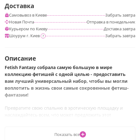
Доставка
Самовывоз в Киеве
Забрать
завтра
Новая Почта
Отправка
в понедельник
Курьером по Киеву
Доставка
завтра
Шоурум г. Киев
Забрать
завтра
?
Описание
F
etish Fantasy собрала самую большую в мире
коллекцию фетишей с одной целью - предоставить
вам лучший универсальный набор, чтобы вы могли
воплотить в жизнь свои самые сокровенные фетиш-
фантазии!
Превратите свою спальню в эротическую площадку и
наслаждайтесь всем, что может предложить этот
невероятный набор
Показать все