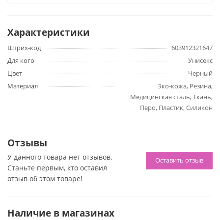
Комплект включает:
Кляп с отверстиями для воздуха
Характеристики
Анальная пробка
Штрих-код
603912321647
Мини вибратор
Для кого
Унисекс
Маска
Цвет
Черный
Наручники
Материал
Эко-кожа, Резина,
Зажимы для сосков
Медицинская сталь, Ткань,
Перо
Перо, Пластик, Силикон
Бахрома
Привязь
Отзывы
Вагинальные шарики Ben-Wa
Термосвеча
У данного товара нет отзывов.
Оставить отзыв
Станьте первым, кто оставил
отзыв об этом товаре!
Наличие в магазинах