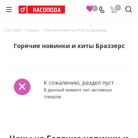
0
Секс Шоп
-
Скидки
-
Горячие Новинки И Хиты Браззерс
Горячие новинки и хиты Браззерс
К сожалению, раздел пуст
В данный момент нет активных
товаров