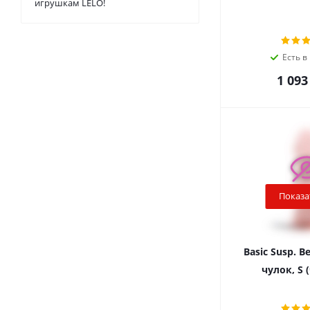
игрушкам LELO!
Есть в
1 093
Показа
Basic Susp. Be
чулок, S 