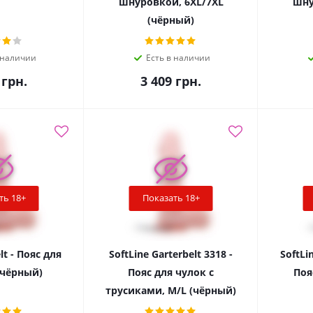
шнуровкой, 6XL/7XL
шну
(чёрный)
 наличии
Есть в наличии
грн.
3 409
грн.
ть 18+
Показать 18+
lt - Пояс для
SoftLine Garterbelt 3318 -
SoftLin
(чёрный)
Пояс для чулок с
Поя
трусиками, M/L (чёрный)