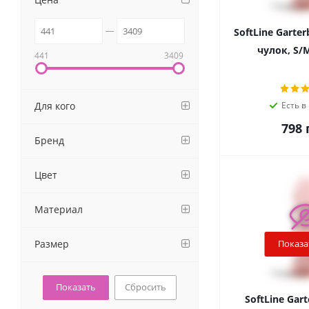
SoftLine Garter
чулок, S/
441
3409
Для кого
Есть в
798
г
Бренд
Цвет
Материал
Размер
Показа
Сбросить
SoftLine Gart