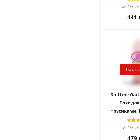
Есть в
441
г
Показа
SoftLine Gart
Пояс для
трусиками, 
Есть в
479
г