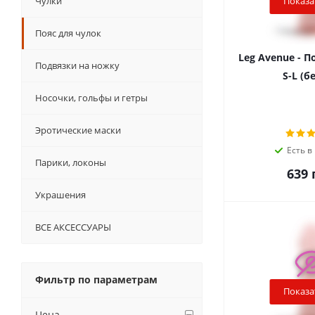
Чулки
Показа
Пояс для чулок
Leg Avenue - П
Подвязки на ножку
S-L (б
Носочки, гольфы и гетры
Эротические маски
Есть в
Парики, локоны
639
г
Украшения
ВСЕ АКСЕССУАРЫ
Фильтр по параметрам
Показа
Цена