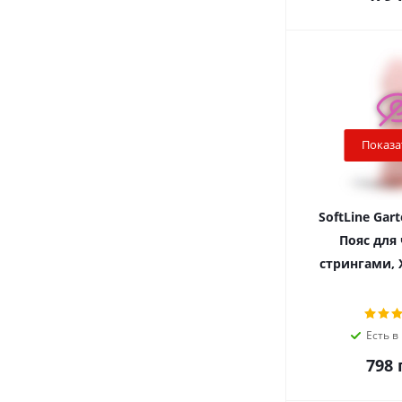
Показа
SoftLine Gart
Пояс для 
стрингами, 
Есть в
798
г