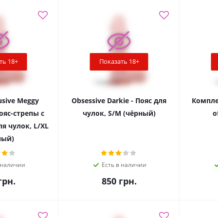
ть 18+
Показать 18+
usive Meggy
Obsessive Darkie - Пояс для
Компле
Пояс-стрепы с
чулок, S/M (чёрный)
o
я чулок, L/XL
ный)
 наличии
Есть в наличии
рн.
850
грн.