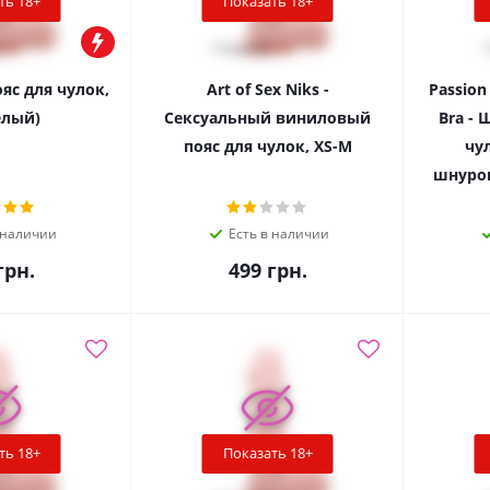
ть 18+
Показать 18+
ояс для чулок,
Art of Sex Niks -
Passion
елый)
Сексуальный виниловый
Bra -
пояс для чулок, XS-M
чу
шнуров
 наличии
Есть в наличии
рн.
499
грн.
ть 18+
Показать 18+