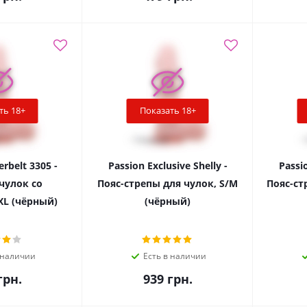
ть 18+
Показать 18+
erbelt 3305 -
Passion Exclusive Shelly -
Passio
чулок со
Пояс-стрепы для чулок, S/M
Пояс-ст
XL (чёрный)
(чёрный)
 наличии
Есть в наличии
рн.
939
грн.