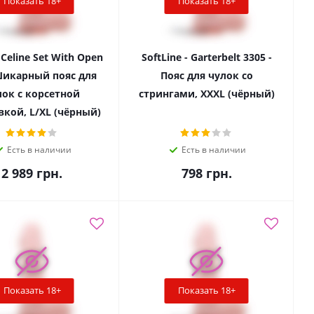
Показать 18+
Показать 18+
 Celine Set With Open
SoftLine - Garterbelt 3305 -
 Шикарный пояс для
Пояс для чулок со
лок с корсетной
стрингами, XXXL (чёрный)
кой, L/XL (чёрный)
Есть в наличии
Есть в наличии
2 989
грн.
798
грн.
Показать 18+
Показать 18+