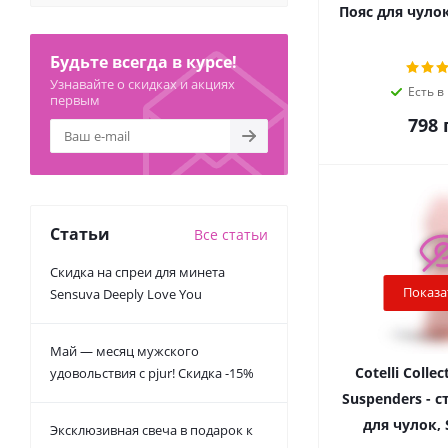
Пояс для чулок
Будьте всегда в курсе!
Узнавайте о скидках и акциях
Есть в
первым
798
г
Статьи
Все статьи
Скидка на спреи для минета
Показа
Sensuva Deeply Love You
Май — месяц мужского
Cotelli Collec
удовольствия с pjur! Скидка -15%
Suspenders - с
для чулок, 
Эксклюзивная свеча в подарок к