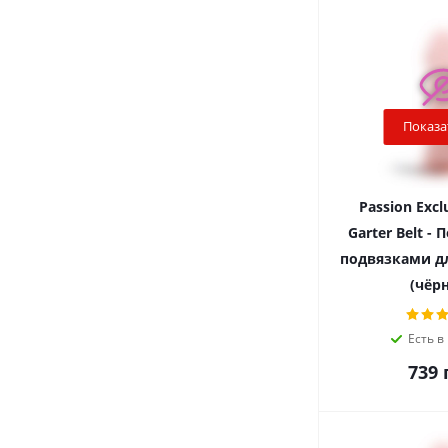
Показа
Passion Excl
Garter Belt - 
подвязками дл
(чёр
Есть в
739
г