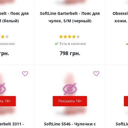
belt - Пояс для
SoftLine Garterbelt - Пояс для
Obsessi
M (белый)
чулок, S/M (черный)
кожи, 
 наличии
Есть в наличии
рн.
798
грн.
ть 18+
Показать 18+
erbelt 3311 -
SoftLine 5546 - Чулочки с
SoftLi