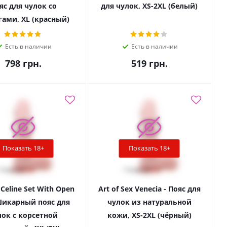
яс для чулок со
для чулок, XS-2XL (белый)
гами, XL (красный)
Есть в наличии
Есть в наличии
798
грн.
519
грн.
Показать 18+
Показать 18+
 Celine Set With Open
Art of Sex Venecia - Пояс для
 Шикарный пояс для
чулок из натуральной
лок с корсетной
кожи, XS-2XL (чёрный)