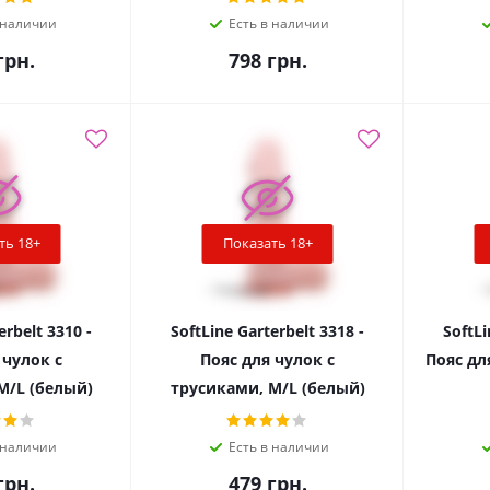
 наличии
Есть в наличии
рн.
798
грн.
ть 18+
Показать 18+
erbelt 3310 -
SoftLine Garterbelt 3318 -
SoftLi
 чулок с
Пояс для чулок с
Пояс дл
M/L (белый)
трусиками, M/L (белый)
 наличии
Есть в наличии
рн.
479
грн.