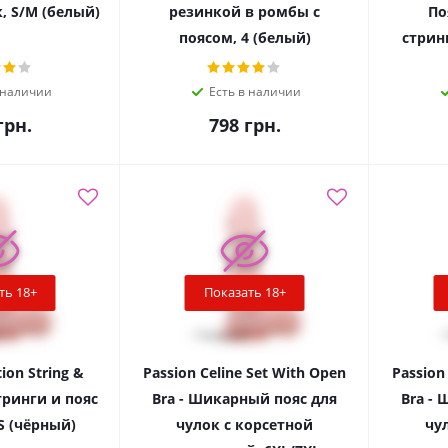
, S/M (белый)
резинкой в ромбы с
По
поясом, 4 (белый)
стрин
 наличии
Есть в наличии
рн.
798
грн.
ть 18+
Показать 18+
tion String &
Passion Celine Set With Open
Passion
тринги и пояс
Bra - Шикарный пояс для
Bra -
S (чёрный)
чулок с корсетной
чу