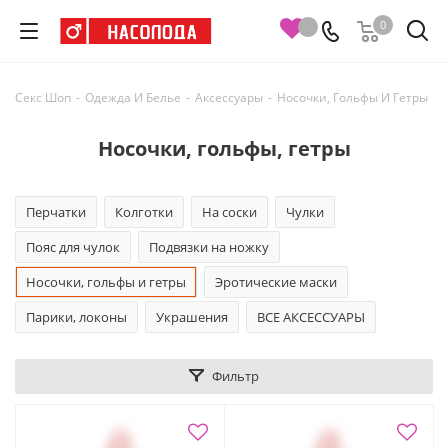
0
Секс Шоп
-
Одежда И Белье
-
Аксессуары
-
Носочки, Гольфы И Гетры
Носочки, гольфы, гетры
Перчатки
Колготки
На соски
Чулки
Пояс для чулок
Подвязки на ножку
Носочки, гольфы и гетры
Эротические маски
Парики, локоны
Украшения
ВСЕ АКСЕССУАРЫ
Фильтр