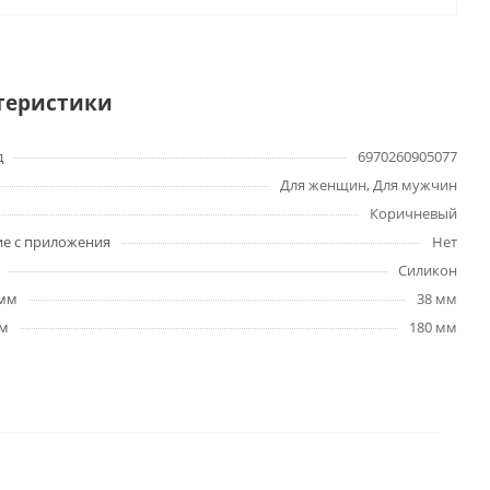
теристики
д
6970260905077
Для женщин, Для мужчин
Коричневый
е с приложения
Нет
Силикон
 мм
38 мм
мм
180 мм