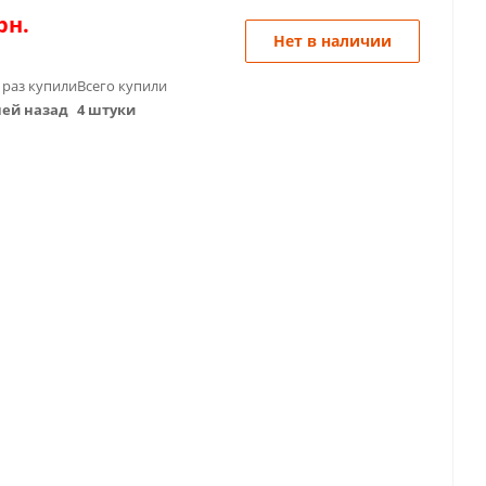
рн.
Нет в наличии
 раз купили
Всего купили
ней назад
4 штуки