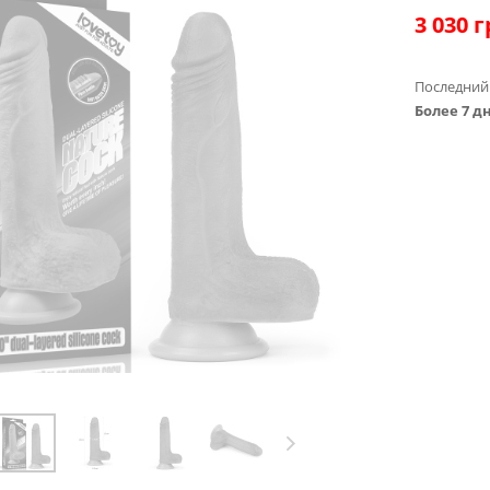
3 030
г
Последний
Более 7 д