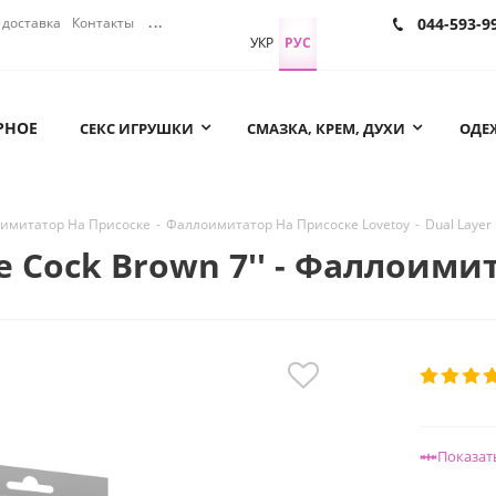
доставка
Контакты
...
044-593-9
УКР
РУС
РНОЕ
СЕКС ИГРУШКИ
СМАЗКА, КРЕМ, ДУХИ
ОДЕЖ
имитатор На Присоске
-
Фаллоимитатор На Присоске Lovetoy
-
Dual Layer
one Cock Brown 7'' - Фаллоим
Показат