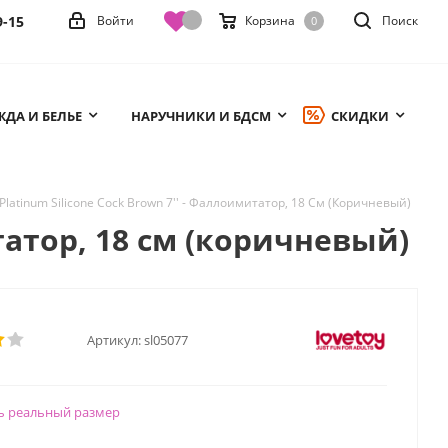
9-15
Войти
Корзина
Поиск
0
ДА И БЕЛЬЕ
НАРУЧНИКИ И БДСМ
СКИДКИ
 Platinum Silicone Cock Brown 7'' - Фаллоимитатор, 18 См (Коричневый)
итатор, 18 см (коричневый)
Артикул:
sl05077
ь реальный размер