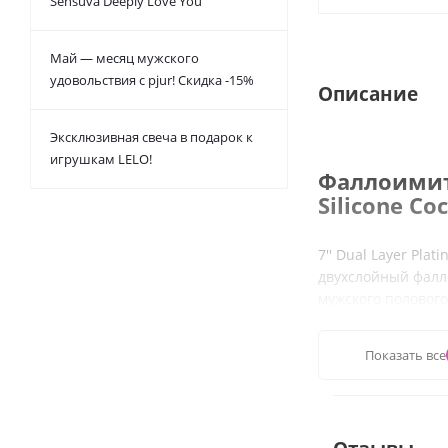
Sensuva Deeply Love You
Май — месяц мужского
удовольствия с pjur! Скидка -15%
Описание
Эксклюзивная свеча в подарок к
игрушкам LELO!
Фаллоимита
Silicone Co
7'' Dual Layer Pla
двухслойный фалл
мужского полового
Фаллоимитатор 7'' 
Показать все
изготовлен из выс
ощупь силикона, н
вредных веществ в
приятный на ощуп