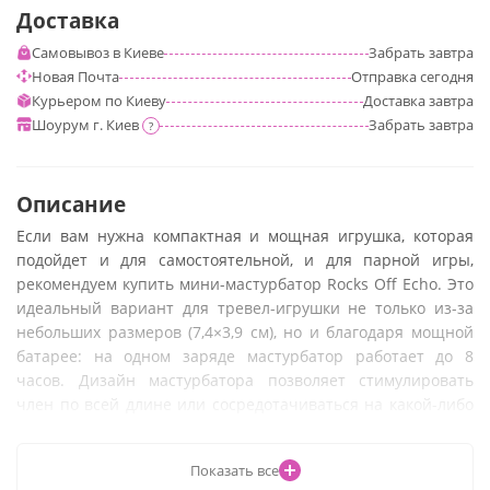
Доставка
Самовывоз в Киеве
Забрать
завтра
Новая Почта
Отправка
сегодня
Курьером по Киеву
Доставка
завтра
Шоурум г. Киев
Забрать
завтра
?
Описание
Если вам нужна компактная и мощная игрушка, которая
подойдет и для самостоятельной, и для парной игры,
рекомендуем купить мини-мастурбатор Rocks Off Echo. Это
идеальный вариант для тревел-игрушки не только из-за
небольших размеров (7,4×3,9 см), но и благодаря мощной
батарее: на одном заряде мастурбатор работает до 8
часов. Дизайн мастурбатора позволяет стимулировать
член по всей длине или сосредотачиваться на какой-либо
одной части, им можно дополнять парные игры и
оральные ласки или наслаждаться самостоятельно.
Показать все
Универсальный мастурбатор на любой случай! Работает в