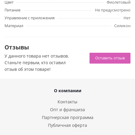
Цвет
Фиолетовый
Уход за изделием:
чтобы ваша игрушка приносила вам
Питание
Не предусмотрено
только наслаждение и радость, не забывайте после
Управление с приложения
Нет
каждого использования промывать ее теплой водой,
Материал
Силикон
вытереть насухо и обработать специальным
бактерицидным очистителем для интимных игрушек.
Отзывы
У данного товара нет отзывов.
Оставить отзыв
Станьте первым, кто оставил
отзыв об этом товаре!
О компании
Контакты
Опт и франшиза
Партнерская программа
Публичная оферта