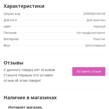
Чтобы закрепить флешлайт на секс-машине, необходимо
Характеристики
заменить нижнюю крышку с вашего мастурбатора на
адаптер для мастурбаторов Fleshlight Hismith Cover
Штрих-код
2000994164106
Adapter. Готово! Система KlicLok позволит закрепить
Для кого
Для мужчин
мастурбатор одним движением.
Цвет
Черный
Питание
Не предусмотрено
Материал
Пластик
Вкус
Шоколадный
Отзывы
У данного товара нет отзывов.
Оставить отзыв
Станьте первым, кто оставил
отзыв об этом товаре!
Наличие в магазинах
Интернет магазин,