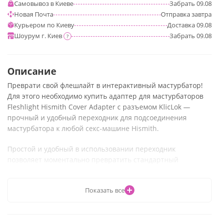
Самовывоз в Киеве
Забрать
09.08
Новая Почта
Отправка
завтра
Курьером по Киеву
Доставка
09.08
Шоурум г. Киев
Забрать
09.08
?
Описание
Преврати свой флешлайт в интерактивный мастурбатор!
Для этого необходимо купить адаптер для мастурбаторов
Fleshlight Hismith Cover Adapter с разъемом KlicLok —
прочный и удобный переходник для подсоединения
мастурбатора к любой секс-машине Hismith.
Простой и удобный в использовании переходник
позволяет моментально превратить стандартный
мастурбатор Fleshlight в насадку для секс-машины. Адаптер
для мастурбаторов Fleshlight Hismith Cover Adapter с
Показать все
разъемом KlicLok изготовлен из алюминиевого сплава
высокой плотности и прослужит вам долгое время.