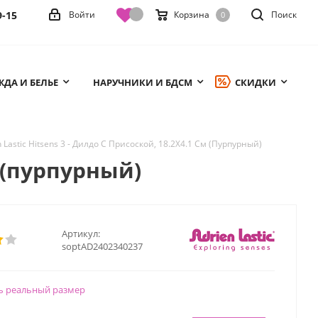
9-15
Войти
Корзина
Поиск
0
ДА И БЕЛЬЕ
НАРУЧНИКИ И БДСМ
СКИДКИ
n Lastic Hitsens 3 - Дилдо С Присоской, 18.2Х4.1 См (Пурпурный)
м (пурпурный)
Артикул:
soptAD2402340237
ь реальный размер