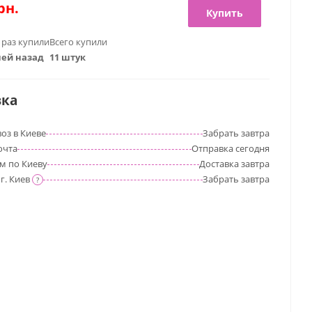
рн.
Купить
 раз купили
Всего купили
ней назад
11 штук
вка
оз в Киеве
Забрать
завтра
очта
Отправка
сегодня
м по Киеву
Доставка
завтра
г. Киев
Забрать
завтра
?