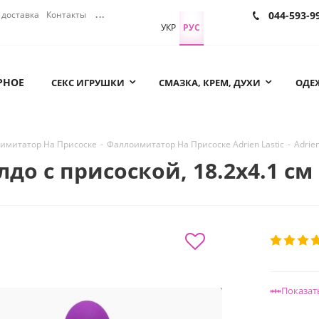
доставка
Контакты
...
044-593-9
УКР
РУС
РНОЕ
СЕКС ИГРУШКИ
СМАЗКА, КРЕМ, ДУХИ
ОДЕЖ
имитатор На Присоске
-
Фаллоимитатор На Присоске Adrien Lastic
-
Adrie
Дилдо с присоской, 18.2х4.1 с
Показат