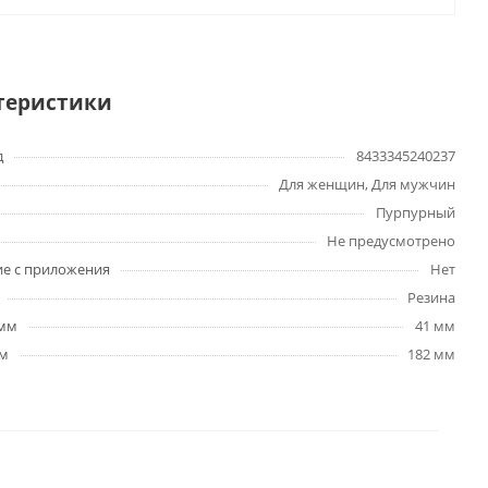
теристики
д
8433345240237
Для женщин, Для мужчин
Пурпурный
Не предусмотрено
е с приложения
Нет
Резина
 мм
41 мм
мм
182 мм