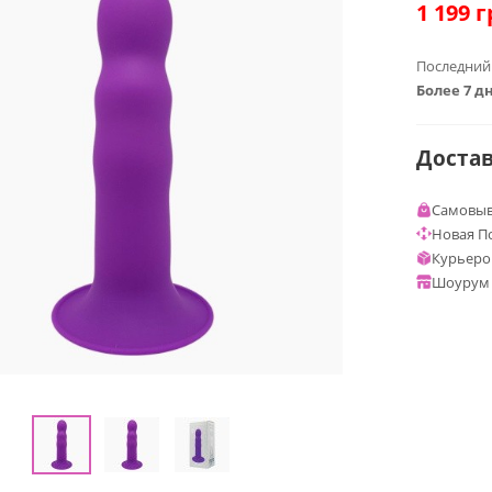
1 199
г
Последний
Более 7 д
Доста
Самовыв
Новая П
Курьеро
Шоурум 