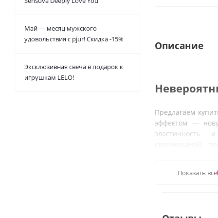
Sensuva Deeply Love You
Май — месяц мужского
удовольствия с pjur! Скидка -15%
Описание
Эксклюзивная свеча в подарок к
игрушкам LELO!
Невероятн
Предлагаем купит
эффектом — нову
эластичность 
сверхмощной пр
пальцами, и она 
если её немного 
Показать все
удивитесь её су
силикона с запа
обеспечивает нев