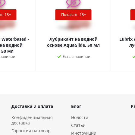
йте других источников тепла, кроме указанных
ть 18+
Показать 18+
н из уникального двойного силикона Silexpan,
 не похож ни на что другое, упругий, приятный и
жит фталатов.
e Waterbased -
Лубрикант на водной
Lubrix 
на водной
основе AquaGlide, 50 мл
лу
стики:
 50 мл
 наличии
Есть в наличии
м
ый
альный силикон Silexpan
Доставка и оплата
Блог
Р
Конфиденциальная
Новости
доставка
Статьи
Гарантия на товар
Инструкции