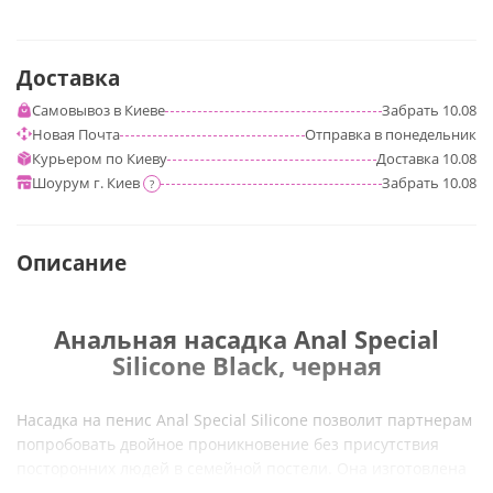
Доставка
Самовывоз в Киеве
Забрать
10.08
Новая Почта
Отправка
в понедельник
Курьером по Киеву
Доставка
10.08
Шоурум г. Киев
Забрать
10.08
?
Описание
Анальная насадка Anal Special
Silicone Black, черная
Насадка на пенис Anal Special Silicone позволит партнерам
попробовать двойное проникновение без присутствия
посторонних людей в семейной постели. Она изготовлена
из нежного силикона и обладает идеальными параметрами