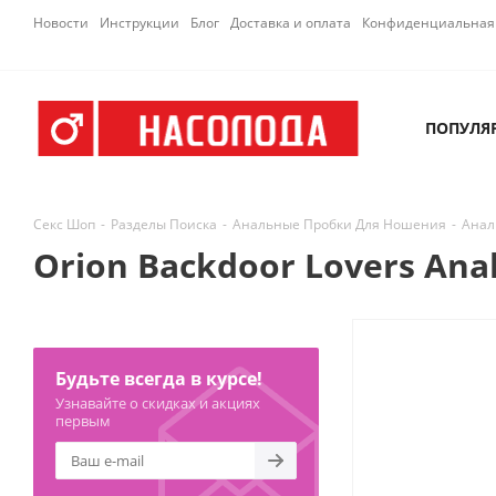
Новости
Инструкции
Блог
Доставка и оплата
Конфиденциальная 
ПОПУЛЯ
Секс Шоп
-
Разделы Поиска
-
Анальные Пробки Для Ношения
-
Анал
Orion Backdoor Lovers Ana
Будьте всегда в курсе!
Узнавайте о скидках и акциях
первым