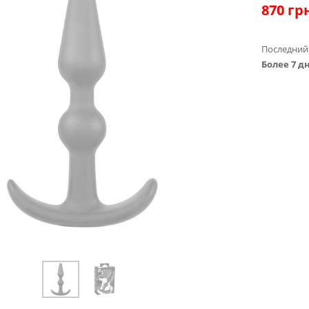
870
грн
Последний
Более 7 д