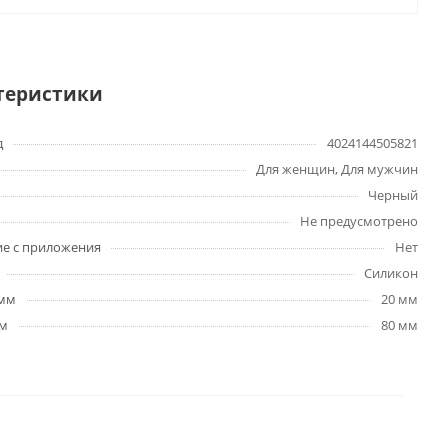
теристики
д
4024144505821
Для женщин, Для мужчин
Черный
Не предусмотрено
е с приложения
Нет
Силикон
 мм
20 мм
мм
80 мм