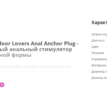
Харак
Штрих-ко
Для кого
oor Lovers Anal Anchor Plug -
Цвет
ый анальный стимулятор
Питание
ьной формы
Управлени
Материал
ычной пробки способен подарить столь же
Диаметр,
ния. Суженый изогнутый ограничитель
но располагается между ягодицами.
Длинна, 
влен из очень приятного, бархатистого и
доровья силикона. Подходит для длительного