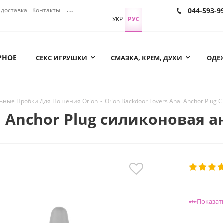
доставка
Контакты
...
044-593-9
УКР
РУС
РНОЕ
СЕКС ИГРУШКИ
СМАЗКА, КРЕМ, ДУХИ
ОДЕЖ
ьные Пробки Для Ношения Orion
-
Orion Backdoor Lovers Anal Anchor Plug
l Anchor Plug силиконовая а
Показат