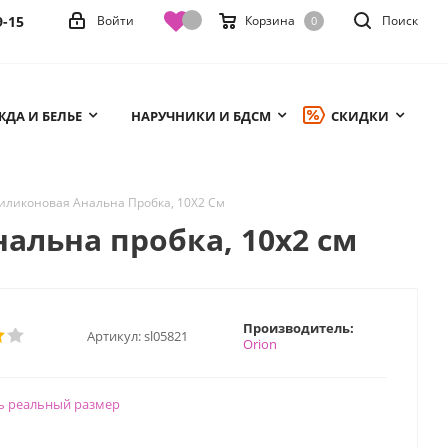
9-15
Войти
Корзина
Поиск
0
ДА И БЕЛЬЕ
НАРУЧНИКИ И БДСМ
СКИДКИ
 Силиконовая Анальна Пробка, 10Х2 См
нальна пробка, 10х2 см
Производитель:
Артикул:
sl05821
Orion
ь реальный размер