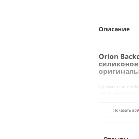
Описание
Orion Backd
силиконов
оригинал
Дизайн этой необ
необычные ощуще
чрезвычайно удоб
Стимулятор изгото
Показать все
безопасного для з
ношения.