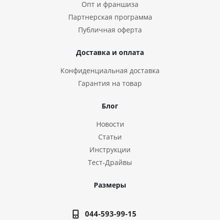
Опт и франшиза
секс-игрушек. Не используйте абразивные вещества для
Партнерская программа
очистки. Храните отдельно от других игрушек.
Публичная оферта
Доставка и оплата
Конфиденциальная доставка
Гарантия на товар
Блог
Новости
Статьи
Инструкции
Тест-Драйвы
Размеры
044-593-99-15