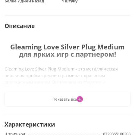
Более 7 дней назад
1 штуку
Описание
Gleaming Love Silver Plug Medium
для ярких игр с партнером!
Gleaming Love Silver Plug Medium - это металлическая
анальная пробка среднего размера с красивым
драгоценным камнем. Выполнена из гладкого и
бесшовного алюминия, имеет классическую каплевидную
форму. Обеспечивает комфортное и легкое введение,
Показать все
ограничитель в конце надежно удерживает пробку на
месте. Испытайте вместе с партнером эротическое
удовольствие! Пробка дарит ощущение наполненности и
узости, во время занятий любовью. Также пробка
Характеристики
позволяет комфортно подготовиться к анальному сексу.
Штрих-код
8720365100208