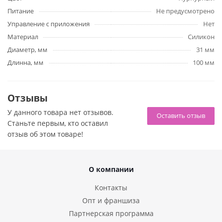
Питание
Не предусмотрено
Игрушку можно мыть любым нейтральным мылом.
Управление с приложения
Нет
Используйте смазку на водной основе, чтобы не повредить
материал.
Материал
Силикон
Диаметр, мм
31 мм
Длинна, мм
100 мм
Отзывы
У данного товара нет отзывов.
Оставить отзыв
Станьте первым, кто оставил
отзыв об этом товаре!
О компании
Контакты
Опт и франшиза
Партнерская программа