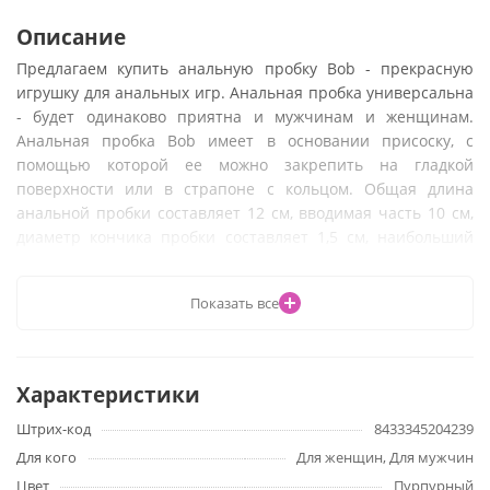
Описание
Предлагаем купить анальную пробку Bob - прекрасную
игрушку для анальных игр. Анальная пробка универсальна
- будет одинаково приятна и мужчинам и женщинам.
Анальная пробка Bob имеет в основании присоску, с
помощью которой ее можно закрепить на гладкой
поверхности или в страпоне с кольцом. Общая длина
анальной пробки составляет 12 см, вводимая часть 10 см,
диаметр кончика пробки составляет 1,5 см, наибольший
вводимый диаметр составляет 3,1 см.
Показать все
Анальная пробка Bob с фантастическим дизайном, гибкая,
но при этом не теряющая необходимой упругости, приятна
на ощупь, благодаря медицинскому силикону с
шелковистой поверхностью. Анальная пробка Bob станет
Характеристики
одной из Ваших любимых игрушек для попки, она
настолько богата нервными окончаниями, что игры с этой
Штрих-код
8433345204239
областью принесут незабываемые мгновения в вашу
Для кого
Для женщин, Для мужчин
сексуальную жизнь.
Цвет
Пурпурный