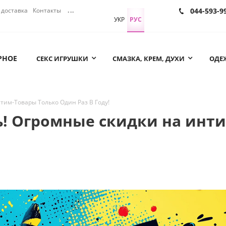
доставка
Контакты
...
044-593-9
УКР
РУС
РНОЕ
СЕКС ИГРУШКИ
СМАЗКА, КРЕМ, ДУХИ
ОДЕЖ
тим-Товары Только Один Раз В Году!
ь! Огромные скидки на инт