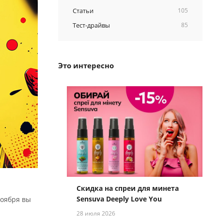
Статьи
105
Тест-драйвы
85
Это интересно
Скидка на спреи для минета
Sensuva Deeply Love You
ноября вы
28 июля 2026