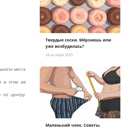
Твердые соски. Мёрзнешь или
уже возбудилась?
28 октября 2025
шного» места
я в этом же
о по центру.
Маленький член. Советы,