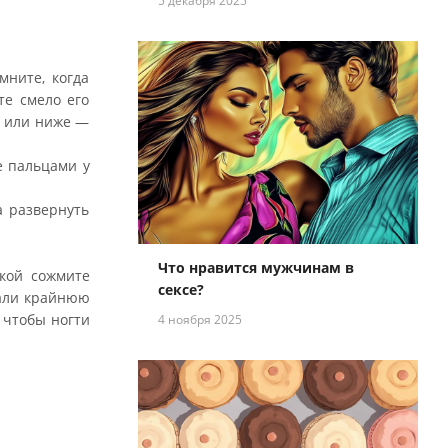
5 декабря 2025
мните, когда
те смело его
е или ниже —
е пальцами у
а развернуть
Что нравится мужчинам в
укой сожмите
сексе?
вали крайнюю
 чтобы ногти
4 ноября 2025