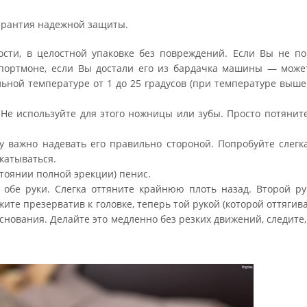
арантия надежной защиты
.
сти, в целостной упаковке без повреждений. Если Вы не по
 портмоне, если Вы достали его из бардачка машины — може
ьной температуре от 1 до 25 градусов (при температуре выш
. Не используйте для этого ножницы или зубы. Просто потянит
му важно надевать его правильно стороной. Попробуйте слегк
скатываться.
стоянии полной эрекции) пенис.
я обе руки. Слегка оттяните крайнюю плоть назад. Второй р
ите презерватив к головке, теперь той рукой (которой оттяги
основания. Делайте это медленно без резких движений, следите,