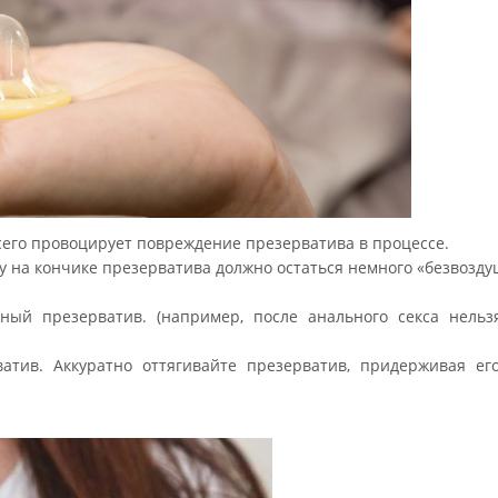
 всего провоцирует повреждение презерватива в процессе.
у на кончике презерватива должно остаться немного «безвозду
ный презерватив. (например, после анального секса нельз
атив. Аккуратно оттягивайте презерватив, придерживая ег