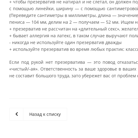
+ чтобы презерватив не натирал и не слетал, он должен п
с помощью линейки, ширину — с помощью сантиметровой 
(Переведите сантиметры в миллиметры, длина — значение
пениса — 104 мм, делим на 2 — получаем — 52 мм. Ищем н
+ презерватив не рассчитан на «длительный секс», желате
+ бывает аллергия на латекс, в таком случае выручают п
- никогда не используйте один презерватив дважды
+ используйте презерватив во время любых практик: класс
Если под рукой нет презерватива — это повод отказатьс
«чистый/-ая». Ответственность за ваше здоровье в ваших
не составит большого труда, зато убережет вас от проблем 
Назад к списку