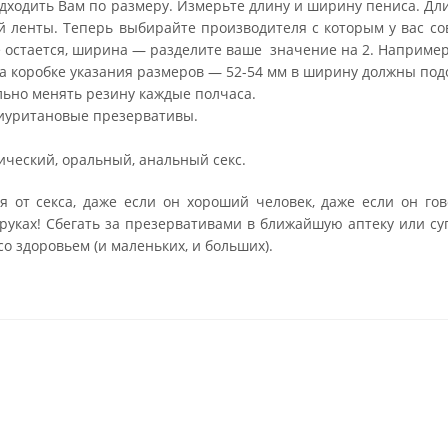
одходить Вам по размеру. Измерьте длину и ширину пениса. Дл
ленты. Теперь выбирайте производителя с которым у вас со
 остается, ширина — разделите ваше значение на 2. Например
а коробке указания размеров — 52-54 мм в ширину должны подо
льно менять резину каждые полчаса.
олиуритановые презервативы.
ический, оральный, анальный секс.
я от секса, даже если он хороший человек, даже если он гов
 руках! Сбегать за презервативами в ближайшую аптеку или с
со здоровьем (и маленьких, и больших).