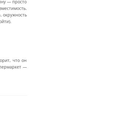
ину — просто
вместимость.
, окружность
йти).
орит, что он
упермаркет —