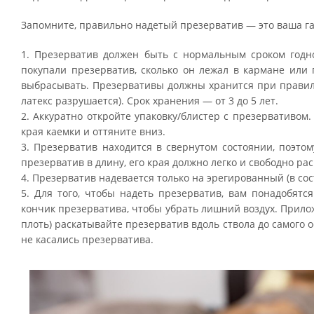
Запомните,
правильно надетый презерватив
— это ваша
г
1. Презерватив должен быть с нормальным сроком годно
покупали презерватив, сколько он лежал в кармане или
выбрасывать. Презервативы должны хранится при правил
латекс разрушается). Срок хранения — от 3 до 5 лет.
2. Аккуратно откройте упаковку/блистер с презервативом
края каемки и оттяните вниз.
3. Презерватив находится в свернутом состоянии, поэто
презерватив в длину, его края должно легко и свободно ра
4. Презерватив надевается только на эрегированный (в со
5. Для того, чтобы надеть презерватив, вам понадобятс
кончик презерватива, чтобы убрать лишний воздух. Прилож
плоть) раскатывайте презерватив вдоль ствола до самого 
не касались презерватива.