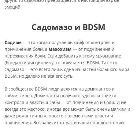
друга, то садомазо превращается в настоящий взрыв
эмоций.
Садомазо и BDSM
Садизм
— это когда получаешь кайф от контроля и
причинения боли, а
мазохизм
— от подчинения и
переживания боли. Если добавить к этому связывание
(бондаж) и дисциплину, то получается BDSM. Так что
садомазо — это всего лишь одна из частей большого мира
BDSM, но далеко не вся его суть.
В сообществе BDSM люди делятся на доминантов и
сабмиссивов. Доминанты получают удовольствие от
контроля и власти, а сабы — от подчинения и боли. И не
всегда это жестоко: иногда всё может быть очень мягким и
даже романтичным, просто с элементами власти и
подчинения. Всё зависит от вас и ваших предпочтений