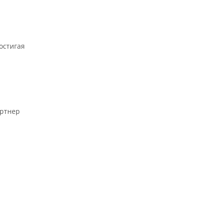
остигая
артнер