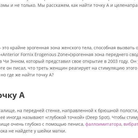
змы и не только. Мы расскажем, как найти точку А и целенапр
 – это крайне эрогенная зона женского тела, способная вызвать 
Anterior Fornix Erogenous Zone»(эрогенная зона переднего свод
 Чи Энном, который представил свое открытие в 2003 году. Он 
боте он писал, что треть женщин реагирует на стимуляцию этого
о где же найти точку А?
очку А
лагалище, на передней стенке, направленной к брюшной полости
 её иногда называют «глубокой точкой» (Deep Spot). Чтобы сти
алище очень глубоко с помощью пениса,
фаллоимитатора
,
вибра
ока не найдете у шейки матки.