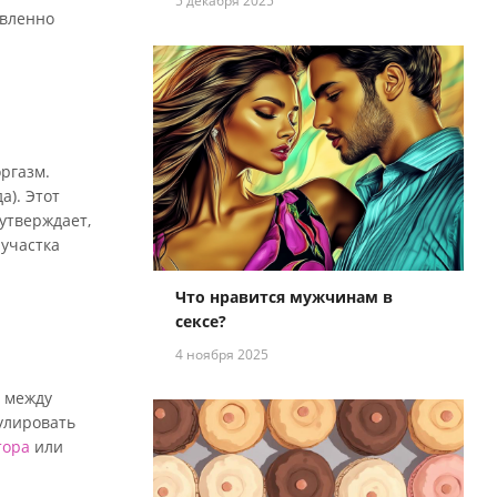
5 декабря 2025
авленно
оргазм.
а). Этот
утверждает,
 участка
Что нравится мужчинам в
сексе?
4 ноября 2025
, между
мулировать
тора
или