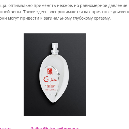
лища, оптимально применять нежное, но равномерное давление 
нной зоны. Также здесь воспринимаются как приятные движен
 они могут привести к вагинальному глубокому оргазму.
икант
Gvibe Gjuice лубрикант