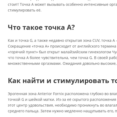
стоит! Точка А может вызывать особенно интенсивные орга
стимулировать её.
Что такое точка А?
Как и точка G, а также недавно открытая зона CUV, точка А
Сокращение «точка А» происходит от английского термина «
«горячий пункт» был открыт малайзийским гинекологом Чуа
что точка А более чувствительна, чем точка G. В своей ра
множественными оргазмами. Ожидания довольно высокие, н
Как найти и стимулировать т
Эрогенная зона Anterior Fornix расположена глубоко во в
точкой G и шейкой матки. Из-за её скрытого расположения
этот центр удовольствия, необходимо проникнуть во влаг
среднего пальца. Затем нужно медленно нащупывать его, п