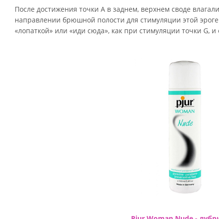
После достижения точки А в заднем, верхнем своде влага
направлении брюшной полости для стимуляции этой эроге
«лопаткой» или «иди сюда», как при стимуляции точки G, и
Pjur Woman Nude - лубр