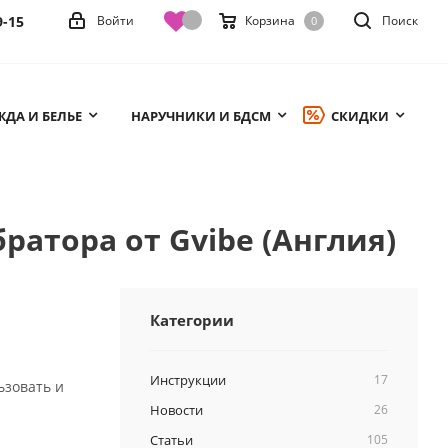
9-15
Войти
Корзина
Поиск
0
ДА И БЕЛЬЕ
НАРУЧНИКИ И БДСМ
СКИДКИ
ратора от Gvibe (Англия)
Категории
Инструкции
17
ьзовать и
Новости
26
Статьи
105