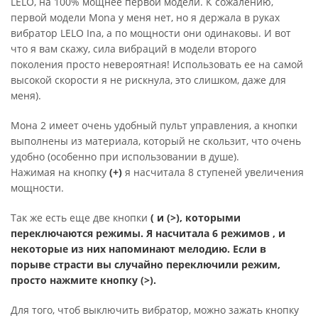
LELO, на 100% мощнее первой модели. К сожалению,
первой модели Mona у меня нет, но я держала в руках
вибратор LELO Ina, а по мощности они одинаковы. И вот
что я вам скажу, сила вибраций в модели второго
поколения просто невероятная! Использовать ее на самой
высокой скорости я не рискнула, это слишком, даже для
меня).
Мона 2 имеет очень удобный пульт управления, а кнопки
выполнены из материала, который не скользит, что очень
удобно (особенно при использовании в душе).
Нажимая на кнопку
(+)
я насчитала 8 ступеней увеличения
мощности.
Так же есть еще две кнопки
( и
(>)
, которыми
переключаются режимы. Я насчитала 6 режимов , и
некоторые из них напоминают мелодию. Если в
порыве страсти вы случайно переключили режим,
просто нажмите кнопку
(>)
.
Для того, чтоб выключить вибратор, можно зажать кнопку