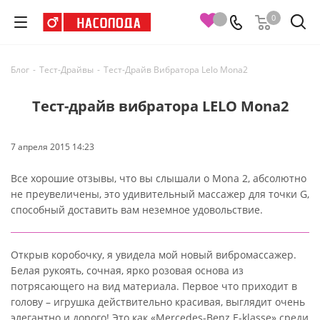
0
Блог
-
Тест-Драйвы
-
Тест-Драйв Вибратора Lelo Mona2
Тест-драйв вибратора LELO Mona2
7 апреля 2015 14:23
Все хорошие отзывы, что вы слышали о Mona 2, абсолютно
не преувеличены, это удивительный массажер для точки G,
способный доставить вам неземное удовольствие.
Открыв коробочку, я увидела мой новый вибромассажер.
Белая рукоять, сочная, ярко розовая основа из
потрясающего на вид материала. Первое что приходит в
голову – игрушка действительно красивая, выглядит очень
элегантно и дорого! Это как «Mercedes-Benz E-klasse» среди