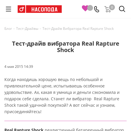
0
Блог
-
Тест-Драйвы
-
Тест-Драйв Вибратора Real Rapture Shock
Тест-драйв вибратора Real Rapture
Shock
4 мая 2015 14:39
Когда находишь хорошую вещь по небольшой и
привлекательной цене, испытываешь особенное
удовольствие. Ах, какая я умница и деньги сэкономила и
подарок себе сделала. Станет ли вибратор Real Rapture
Shock такой удачной покупкой? А вот сейчас и узнаем,
присоединяйтесь!
Real Rapture Shock
реалистичный батареечный вибратор