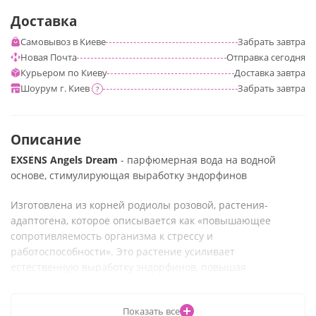
Доставка
Самовывоз в Киеве
Забрать
завтра
Новая Почта
Отправка
сегодня
Курьером по Киеву
Доставка
завтра
Шоурум г. Киев
Забрать
завтра
?
Описание
EXSENS Angels Dream
- парфюмерная вода на водной
основе, стимулирующая выработку эндорфинов
Изготовлена из корней родиолы розовой, растения-
адаптогена, которое описывается как «повышающее
сопротивляемость организма к стрессу и
работоспособности». Это растение усиливает
естественную выработку эндорфинов, повышая
устойчивость к стрессу и усталости, тем самым улучшая
настроение и самочувствие.
Показать все