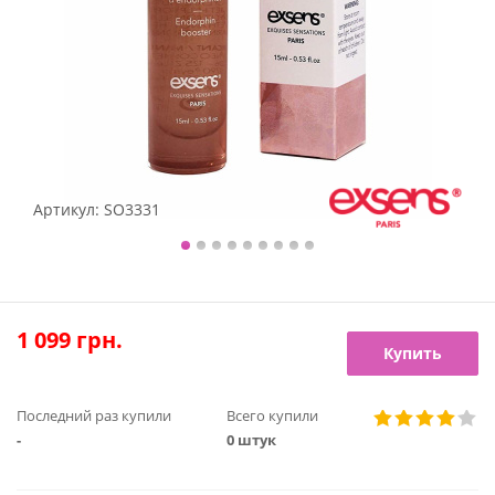
Артикул:
SO3331
1 099
грн.
Купить
Последний раз купили
Всего купили
-
0 штук