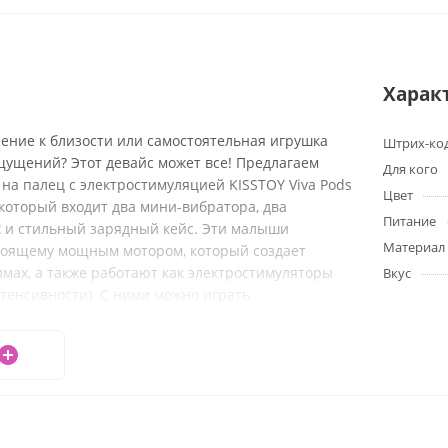
Харак
ение к близости или самостоятельная игрушка
Штрих-ко
щущений? Этот девайс может все! Предлагаем
Для кого
на палец с электростимуляцией KISSTOY Viva Pods
Цвет
который входит два мини-вибратора, два
Питание
х и стильный зарядный кейс. Эти малыши
Материал
оящему мощным мотором, который создает
мах, а также работают как электростимуляторы
Вкус
нтенсивности). С ними можно играть
ли в паре, использовать для прелюдии и БДСМ-
 спокойно носить в сумке или косметичке, ведь
ает секс-игрушку. Вибраторы
е, что еще больше расширяет возможности для
 с электростимуляцией KISSTOY Viva Pods — это