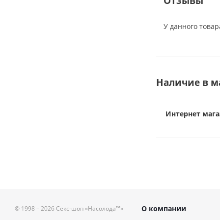
Отзывы
современная игру
интересными функц
У данного товар
комплекте, которы
так, как подскаже
Особенности виб
KISSTOY Viva Pods
Наличие в м
сразу два вибр
или поделиться
Интернет мага
два держателя 
вибраторы вмес
два режима раб
7 мощных режи
6 уровней инте
О компании
© 1998 – 2026
Секс-шоп «Насолода™»
до хорошо ощу