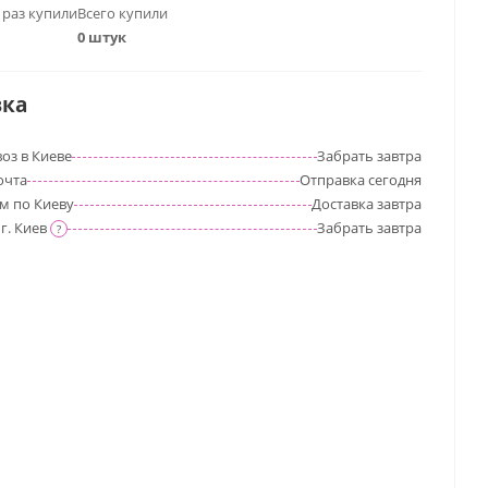
 раз купили
Всего купили
0 штук
вка
оз в Киеве
Забрать
завтра
очта
Отправка
сегодня
м по Киеву
Доставка
завтра
г. Киев
Забрать
завтра
?