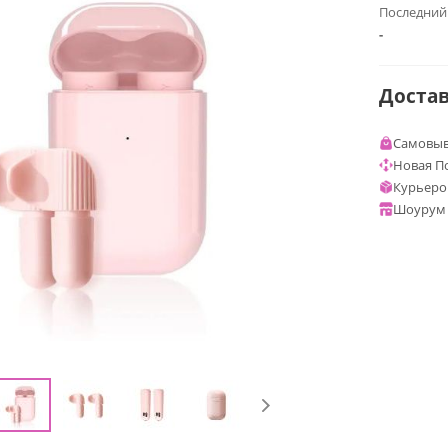
Последний
-
Доста
Самовыв
Новая П
Курьеро
Шоурум 