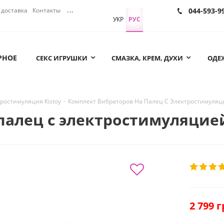
доставка
Контакты
...
044-593-9
УКР
РУС
РНОЕ
СЕКС ИГРУШКИ
СМАЗКА, КРЕМ, ДУХИ
ОДЕЖ
ростимуляция Kistoy
-
Комплект Вибраторов На Палец С Электростимуляцие
алец с электростимуляцией
2 799
г