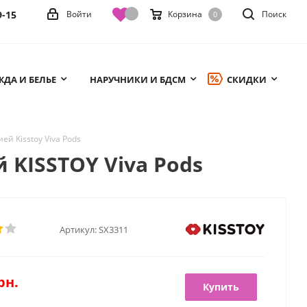
9-15
Войти
Корзина
Поиск
0
ДА И БЕЛЬЕ
НАРУЧНИКИ И БДСМ
СКИДКИ
й Kisstoy Viva Pods
 KISSTOY Viva Pods
Артикул:
SX3311
рн.
Купить