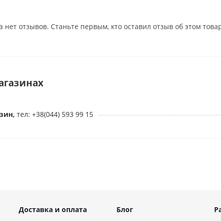
шка с крутым дизайном, удобной зарядкой и
иями. По сути, это целых два вибратора в одном
а нет отзывов. Станьте первым, кто оставил отзыв об этом това
е можно использовать и по одному, и оба сразу —
т ваша фантазия!
ратора на палец с электростимуляцией
:
агазинах
атора в комплекте: можно надевать на два пальца,
 игрушкой с партнером для взаимных ласк;
зин,
тел: +38(044) 593 99 15
в комплекте, на которые можно надевать
то пальцев и надежно удерживать рукой;
оты: вибрация или электростимуляция;
мов вибрации;
нсивности электростимуляции: от очень нежной
Доставка и оплата
Блог
Р
тимых покалываний;