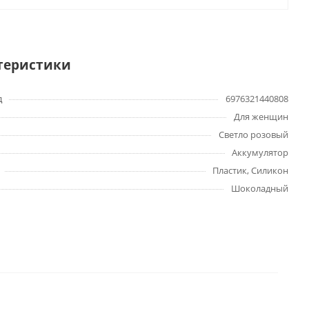
теристики
д
6976321440808
Для женщин
Светло розовый
Аккумулятор
Пластик, Силикон
Шоколадный