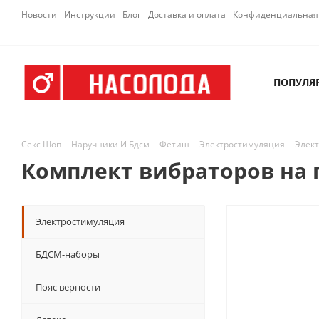
Новости
Инструкции
Блог
Доставка и оплата
Конфиденциальная 
ПОПУЛЯ
Секс Шоп
-
Наручники И Бдсм
-
Фетиш
-
Электростимуляция
-
Элект
Комплект вибраторов на п
Электростимуляция
БДСМ-наборы
Пояс верности