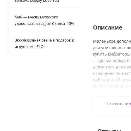
Sensuva Deeply Love You
Май — месяц мужского
удовольствия с pjur! Скидка -15%
Описание
Эксклюзивная свеча в подарок к
Маленькое дополн
игрушкам LELO!
для уникальных о
купить вибраторы 
— целый набор, в 
держателя для ни
оснащены по-наст
вибрации в 7 режи
(есть 6 уровней и
самостоятельно и
сессий, а также —
Показать все
кейс ничем не выд
водонепроницаемы
игр!
Вибратор на палец