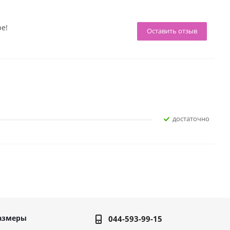
ре!
Оставить отзыв
достаточно
азмеры
044-593-99-15