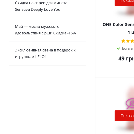
Показа
Скидка на спреи для минета
Sensuva Deeply Love You
ONE Color Sens
Май — месяц мужского
1 
удовольствия с pjur! Скидка -15%
Есть в
Эксклюзивная свеча в подарок к
игрушкам LELO!
49
грн
Показа