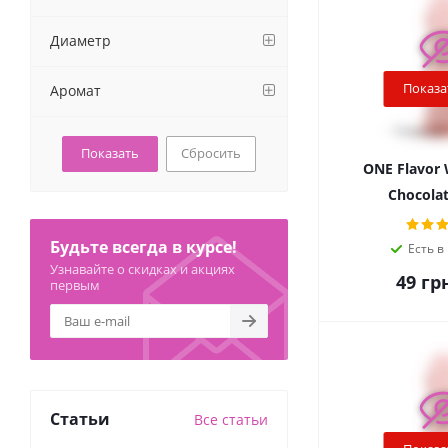
Диаметр
Показа
Аромат
Сбросить
ONE Flavor 
Chocolat
Будьте всегда в курсе!
Есть в
Узнавайте о скидках и акциях
49
грн
первым
Статьи
Все статьи