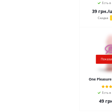
Есть в
39
грн.
/
Скидка
Показа
One Pleasure
Есть в
49
грн