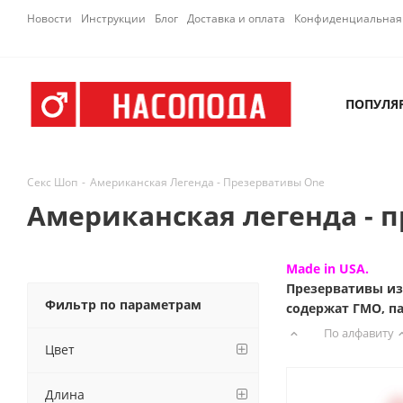
Новости
Инструкции
Блог
Доставка и оплата
Конфиденциальная 
ПОПУЛЯ
Секс Шоп
-
Американская Легенда - Презервативы One
Американская легенда - 
Made in USA.
Презервативы из
Фильтр по параметрам
содержат ГМО, п
По алфавиту
Цвет
Длина