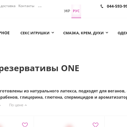
доставка
Контакты
...
044-593-9
УКР
РУС
РНОЕ
СЕКС ИГРУШКИ
СМАЗКА, КРЕМ, ДУХИ
ОДЕЖ
презервативы ONE
готовлены из натурального латекса, подходят для веганов
арабенов, глицерина, глютена, спермицидов и ароматизато
По цене