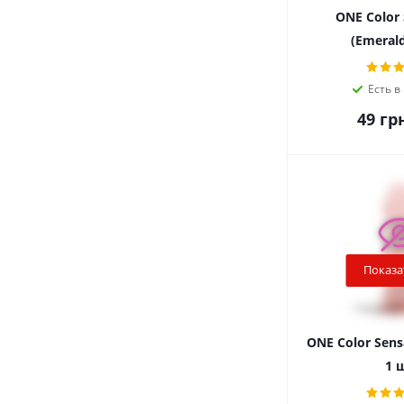
ONE Color 
(Emerald
Есть в
49
грн
Показа
ONE Color Sensa
1 