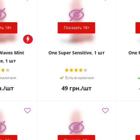
ть 18+
Показать 18+
Waves Mint
One Super Sensitive, 1 шт
One P
e, 1 шт
 наличии
Есть в наличии
.
/шт
49
грн.
/шт