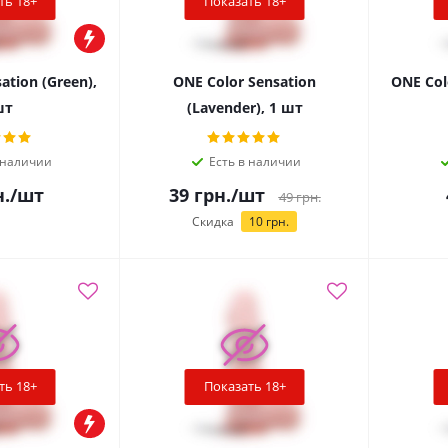
ть 18+
Показать 18+
ation (Green),
ONE Color Sensation
ONE Colo
шт
(Lavender), 1 шт
 наличии
Есть в наличии
.
/шт
39
грн.
/шт
49
грн.
Скидка
10
грн.
ть 18+
Показать 18+