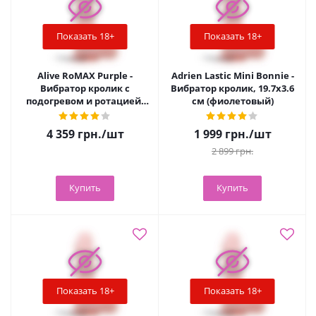
Показать 18+
Показать 18+
Alive RoMAX Purple -
Adrien Lastic Mini Bonnie -
Вибратор кролик с
Вибратор кролик, 19.7х3.6
подогревом и ротацией,
см (фиолетовый)
24.4х4 см (фиолетовый)
4 359
грн.
/шт
1 999
грн.
/шт
2 899
грн.
Купить
Купить
Показать 18+
Показать 18+