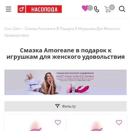
0
Секс Шоп
-
Смазка Amoreane В Подарок К Игрушкам Для Женского
Удовольствия
Смазка Amoreane в подарок к
игрушкам для женского удовольствия
Фильтр