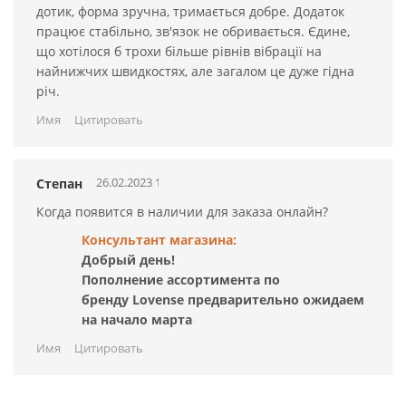
дотик, форма зручна, тримається добре. Додаток
працює стабільно, зв'язок не обривається. Єдине,
що хотілося б трохи більше рівнів вібрації на
найнижчих швидкостях, але загалом це дуже гідна
річ.
Имя
Цитировать
26.02.2023 14:08:48
Степан
Когда появится в наличии для заказа онлайн?
Консультант магазина:
Добрый день!
Пополнение ассортимента по
бренду Lovense предварительно ожидаем
на начало марта
Имя
Цитировать