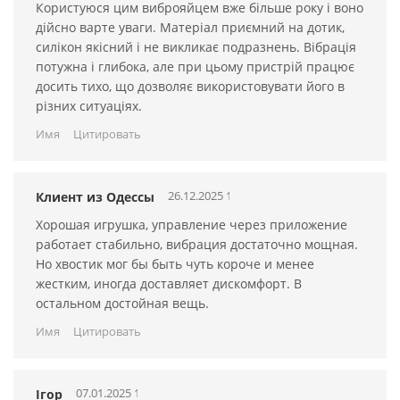
установить такое же приложение и он сможет управлять
Користуюся цим виброяйцем вже більше року і воно
вашими оргазмами издалека! В приложение есть
дійсно варте уваги. Матеріал приємний на дотик,
встроенный чат, поэтому вы сможете общаться при
силікон якісний і не викликає подразнень. Вібрація
удаленном использовании.
потужна і глибока, але при цьому пристрій працює
досить тихо, що дозволяє використовувати його в
різних ситуаціях.
Имя
Цитировать
26.12.2025 15:04:12
Клиент из Одессы
Хорошая игрушка, управление через приложение
работает стабильно, вибрация достаточно мощная.
Но хвостик мог бы быть чуть короче и менее
жестким, иногда доставляет дискомфорт. В
Lovense Lush2 можно настроить таким образом, что он
остальном достойная вещь.
будет реагировать на электронную валюту - токены, эта
Имя
Цитировать
функция популярна среди девушек-моделей и посетителей
вебкам-чатов.
Как подключить вибратор Lovense Lush 2 к
видео чату смотрите
здесь
.
07.01.2025 13:07:05
Ігор