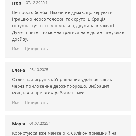
07.12.2025 13:07:04
Ігор
1,5 часа зарядки обеспечивают 2 часа полноценной
работы
Це просто бомба! Ніколи не думав, що керувати
іграшкою через телефон так круто. Вібрація
100% водонепроницаемый
потужна, гучність мінімальна, дружина в захваті.
Материал - силикон премиум-класса.
Дуже тішить, що можна гратися на відстані, це додає
драйву.
Для максимального комфорта и удовольствия используйте
Имя
Цитировать
лубриканты только на
водной основе
. Храните отдельно от
других силиконовых изделий.
Инструкцию “Как пользоваться вибраторами” смотрите
25.10.2025 14:07:04
Елена
здесь
Отличная игрушка. Управление удобное, связь
через приложение держит хорошо. Вибрация
мощная и при этом работает тихо.
Имя
Цитировать
01.07.2025 14:07:03
Марія
Користуюся вже майже рік. Силікон приємний на