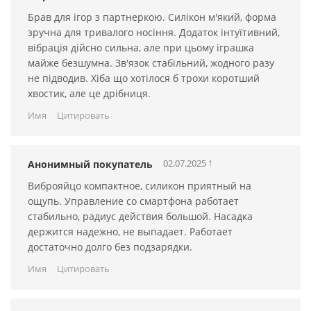
Виброяйцо можно использовать и без смартфона, в таком
Брав для ігор з партнеркою. Силікон м'який, форма
случае управление осуществляется кнопкой на "хвостике":
зручна для тривалого носіння. Додаток інтуїтивний,
доступно 3 режима с разной интенсивностью и 4
вібрація дійсно сильна, але при цьому іграшка
пульсирующие программы.
майже безшумна. Зв'язок стабільний, жодного разу
не підводив. Хіба що хотілося б трохи коротший
Особенности:
хвостик, але це дрібниця.
Имя
Цитировать
Уникальная форма обеспечивает полноценную
стимуляцию зоны G
Неограниченные возможности управления с помощью
02.07.2025 14:07:05
Анонимный покупатель
смартфона
Расстояние между партнерами не играет роли, с любой
Виброяйцо компактное, силикон приятный на
точки планеты ваш партнер может управлять игрушкой
ощупь. Управление со смартфона работает
стабильно, радиус действия большой. Насадка
Использование на всех популярных CAM-сайтах
держится надежно, не выпадает. Работает
Длина - 7 см
достаточно долго без подзарядки.
Диаметр - 3,5 см
Имя
Цитировать
Антенна - 14 см
Перезаряжаемый аккумулятор. Заряжается от любого
USB-порта (компьютера, ноутбука, сетевого адаптера)