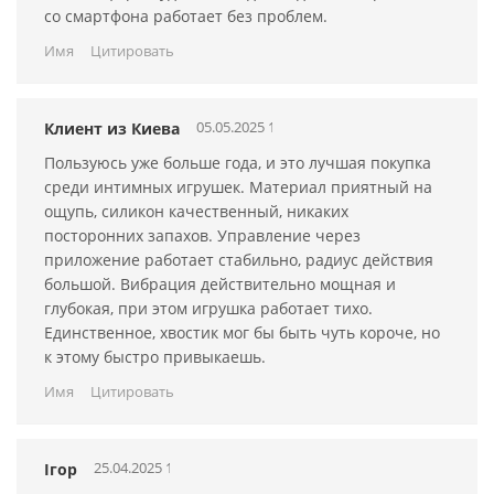
самой жаркой прелюдией с партнером. Также с Lovense
со смартфона работает без проблем.
Lush 2 можно устроить "публичные" игры: отправляясь на
Имя
Цитировать
прогулку, в кафе, ресторан, клуб, девушка вводит в себя
виброяйцо, а управление отдается мужчине. О вашем
секрете никто не догадается, ведь Lovense Lush 2 очень
05.05.2025 16:10:49
Клиент из Киева
тихий!
Пользуюсь уже больше года, и это лучшая покупка
Виброяйцо управляется с помощью смартфона и в
среди интимных игрушек. Материал приятный на
"ручном" режиме.
ощупь, силикон качественный, никаких
посторонних запахов. Управление через
Для управления с помощью смартфона
необходимо
приложение работает стабильно, радиус действия
скачать бесплатное приложение Lovense Remote. В этом
большой. Вибрация действительно мощная и
случае количество режимов не ограничено! Lovense Lush 2
глубокая, при этом игрушка работает тихо.
откликается на голос/звуки, может проигрывать любимый
Единственное, хвостик мог бы быть чуть короче, но
трек. Вы можете "рисовать" собственные режимы
к этому быстро привыкаешь.
вибрации и сохранять ее для следующего использования.
Имя
Цитировать
Также Вам будет доступна пользовательская база самых
популярных режимов. Вы пробовали секс на расстоянии?
Пора пробовать! Неважно, где находится Ваш партнер (он
25.04.2025 16:10:48
Ігор
может быть за тысячи километров), ему нужно будет