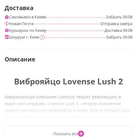
Доставка
Самовывоз в Киеве
Забрать
09.08
Новая Почта
Отправка
завтра
Курьером по Киеву
Доставка
09.08
Шоурум г. Киев
Забрать
09.08
?
Описание
Виброяйцо Lovense Lush 2
Американская компания Lovense творит революцию в
мире секс-игрушек.
Lovense Lush 2
- второе поколение
самого популярного виброяйца в мире. Оно в
четыре раза
мощней любого другого "носимого" вибратора, а удобное
дистанционное управление делает его настоящим
бестселлером!
Показать все