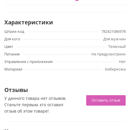
Слепок, полученный непосредственно с интимных
частей Kylie Rocket
Характеристики
Реалистичный ULTRASKYN, нагревается до температуры
Штрих-код
782421086978
тела
Для кого
Для мужчин
Цвет
Телесный
Идеальный размер для удержания в руке
Питание
Не предусмотрено
Уникальная внутренняя текстура
Управление с приложения
Нет
Материал
Киберкожа
Не содержит фталатов, безопасно для тела
Характеристики
Отзывы
У данного товара нет отзывов.
Длина: 15,2 см
Оставить отзыв
Станьте первым, кто оставил
Полезная длина: 14 см
отзыв об этом товаре!
Диаметр: 6,4 см