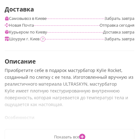
Доставка
Самовывоз в Киеве
Забрать
завтра
Новая Почта
Отправка
сегодня
Курьером по Киеву
Доставка
завтра
Шоурум г. Киев
Забрать
завтра
?
Описание
Приобретите себе в подарок мастурбатор Kylie Rocket,
созданный по слепку с ее тела. Изготовленный вручную из
реалистичного материала ULTRASKYN, мастурбатор
Kylie имеет плотную текстурированную внутреннюю
поверхность, которая нагревается до температурі тела и
ощущается как настоящая.
Особенности
Изготовлен вручную из ULTRASKYN для максимального
Показать все
комфорта