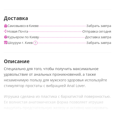
Доставка
Самовывоз в Киеве
Забрать
завтра
Новая Почта
Отправка
сегодня
Курьером по Киеву
Доставка
завтра
Шоурум г. Киев
Забрать
завтра
?
Описание
Специально для того, чтобы получить максимальное
удовольствие от анальных проникновений, а также
незаменимую пользу для мужского здоровья используйте
стимулятор простаты с вибрацией Anal Lover.
Игрушка сделана из пластика с бархатистой поверхностью.
Ее волнистая анатомическая форма позволяет игрушке
нащупать предстательную железу и активно массировать
ее во время пенетрации.