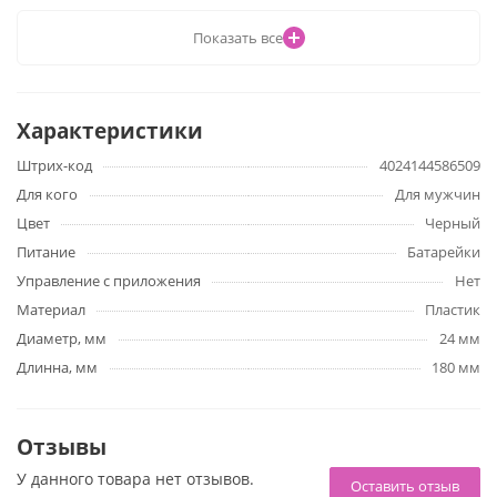
Показать все
Мультискоростная вибрация Anal Lover обеспечивается за
счет 2 мини-пальчиковых батареек (не входят в комплект).
Обязательно используйте смазку, чтобы проникновение
Характеристики
было мягким.
Штрих-код
4024144586509
Длина изделия - 18 см.
Для кого
Для мужчин
Диаметр - 2.4 см.
Цвет
Черный
Питание
Батарейки
Управление с приложения
Нет
Материал
Пластик
Диаметр, мм
24 мм
Длинна, мм
180 мм
Отзывы
У данного товара нет отзывов.
Оставить отзыв