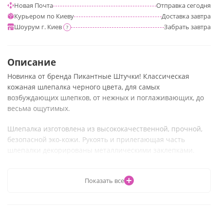
Новая Почта
Отправка
сегодня
Курьером по Киеву
Доставка
завтра
Шоурум г. Киев
Забрать
завтра
?
Описание
Новинка от бренда Пикантные Штучки! Классическая
кожаная шлепалка черного цвета, для самых
возбуждающих шлепков, от нежных и поглаживающих, до
весьма ощутимых.
Шлепалка изготовлена из высококачественной, прочной,
безопасной эко-кожи. Рукоять и прилегающая часть
шлепалки декорированы металлическими заклепками.
Ручка снабжена петелькой, для удобного захвата и
управления.
Показать все
Материал - ПВХ/ Кожа/ Металл