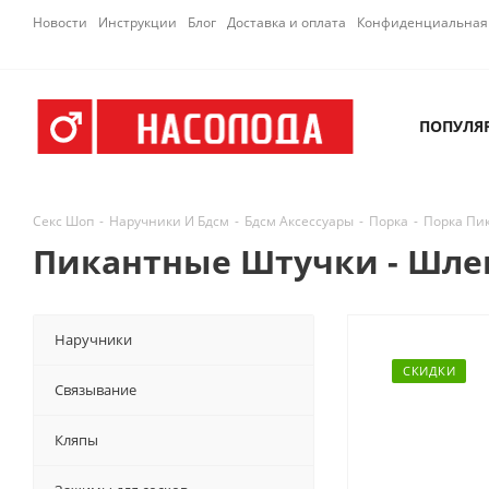
Новости
Инструкции
Блог
Доставка и оплата
Конфиденциальная 
ПОПУЛЯ
Секс Шоп
-
Наручники И Бдсм
-
Бдсм Аксессуары
-
Порка
-
Порка Пи
Пикантные Штучки - Шлеп
Наручники
СКИДКИ
Связывание
Кляпы