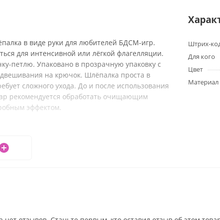
Харак
палка в виде руки для любителей БДСМ-игр.
Штрих-ко
ться для интенсивной или лёгкой флагелляции.
Для кого
ку-петлю. Упаковано в прозрачную упаковку с
Цвет
одвешивания на крючок. Шлёпалка проста в
Материал
ебует сложного ухода. До и после использования
уар рекомендуется обработать очищающим
робным эффектом.
Кожа/ Металл
а нет отзывов. Станьте первым, кто оставил отзыв об этом това