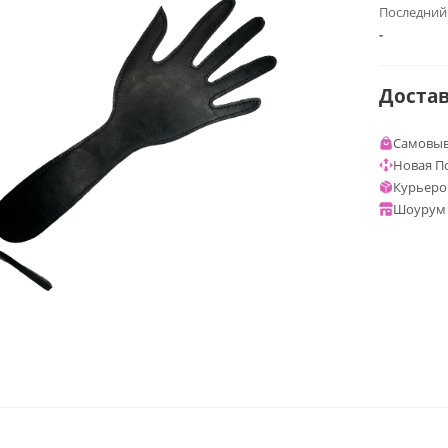
Последний
-
Доста
Самовыв
Новая П
Курьеро
Шоурум 