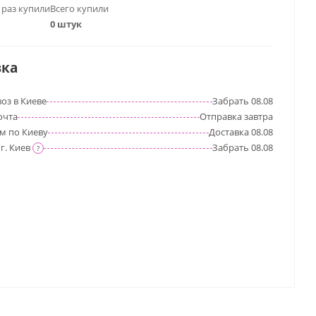
 раз купили
Всего купили
0 штук
вка
оз в Киеве
Забрать
08.08
очта
Отправка
завтра
м по Киеву
Доставка
08.08
г. Киев
Забрать
08.08
?