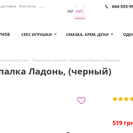
доставка
Контакты
...
044-593-9
УКР
РУС
РНОЕ
СЕКС ИГРУШКИ
СМАЗКА, КРЕМ, ДУХИ
ОДЕЖ
кантные Штучки
-
Пикантные Штучки - Шлепалка Ладонь, (Черный)
алка Ладонь, (черный)
519
грн