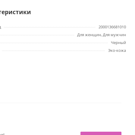
теристики
д
2000136681010
Для женщин, Для мужчин
Черный
Эко-кожа
ре!