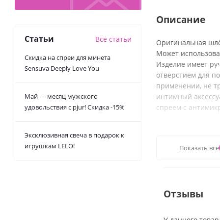
Описание
Статьи
Все статьи
Оригинальная шлё
Может использова
Скидка на спреи для минета
Изделие имеет руч
Sensuva Deeply Love You
отверстием для п
применении, не тр
Май — месяц мужского
интимный аксесс
удовольствия с pjur! Скидка -15%
спреем с антимик
Материал - ПВХ/ 
Эксклюзивная свеча в подарок к
игрушкам LELO!
Показать все
Отзывы
У данного товар