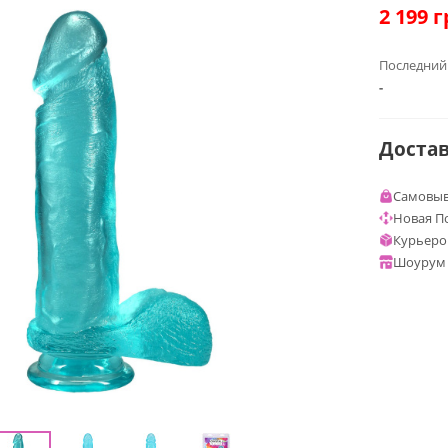
2 199
г
Последний
-
Доста
Самовыв
Новая П
Курьеро
Шоурум 