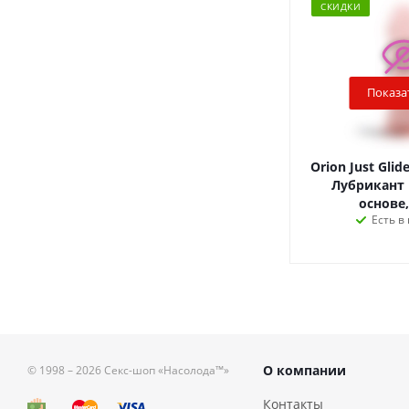
СКИДКИ
Показа
Orion Just Glid
Лубрикант 
основе,
Есть в
О компании
© 1998 – 2026
Секс-шоп «Насолода™»
Контакты