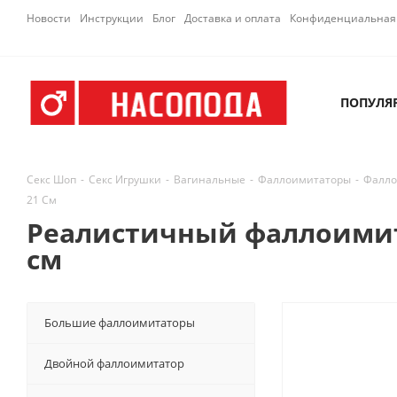
Новости
Инструкции
Блог
Доставка и оплата
Конфиденциальная 
ПОПУЛЯ
Секс Шоп
-
Секс Игрушки
-
Вагинальные
-
Фаллоимитаторы
-
Фалло
21 См
Реалистичный фаллоимитато
см
Большие фаллоимитаторы
Двойной фаллоимитатор