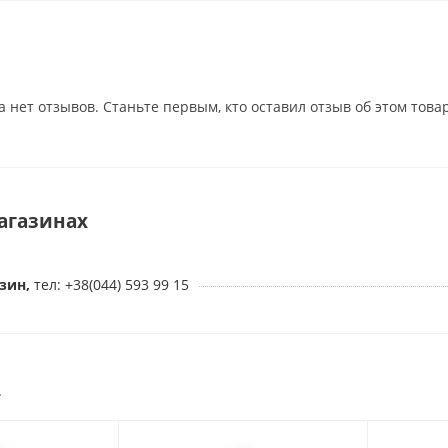
текстурированные вены
ку с настоящего эрегированного пениса
а нет отзывов. Станьте первым, кто оставил отзыв об этом това
рисоске для использования без рук
усиками для страпона O-Ring креплением
бкий
агазинах
алатов, безопасен для тела
зин,
тел: +38(044) 593 99 15
1 см
ина: 19,1 см
й
9 см