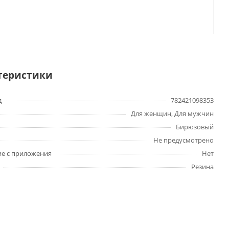
теристики
д
782421098353
Для женщин, Для мужчин
Бирюзовый
Не предусмотрено
е с приложения
Нет
Резина