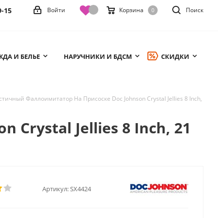
9-15
Войти
Корзина
Поиск
0
ДА И БЕЛЬЕ
НАРУЧНИКИ И БДСМ
СКИДКИ
тичный Фаллоимитатор На Присоске Doc Johnson Crystal Jellies 8 Inch,
ystal Jellies 8 Inch, 21
Артикул:
SX4424