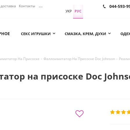
доставка
Контакты
...
044-593-9
УКР
РУС
РНОЕ
СЕКС ИГРУШКИ
СМАЗКА, КРЕМ, ДУХИ
ОДЕЖ
имитатор На Присоске
-
Фаллоимитатор На Присоске Doc Johnson
-
Реалис
р на присоске Doc Johnson Cr