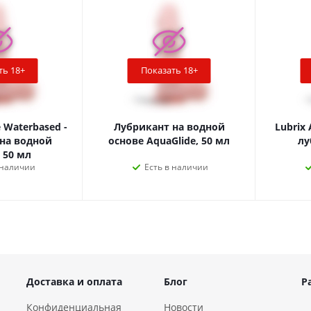
ть 18+
Показать 18+
e Waterbased -
Лубрикант на водной
Lubrix 
на водной
основе AquaGlide, 50 мл
лу
 50 мл
 наличии
Есть в наличии
Доставка и оплата
Блог
Р
Конфиденциальная
Новости