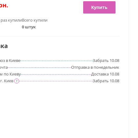
рн.
Купить
 раз купили
Всего купили
0 штук
вка
оз в Киеве
Забрать
10.08
очта
Отправка
в понедельник
м по Киеву
Доставка
10.08
г. Киев
Забрать
10.08
?