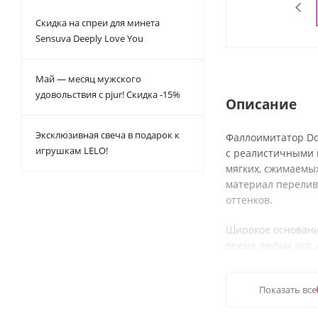
Скидка на спреи для минета
Sensuva Deeply Love You
Май — месяц мужского
удовольствия с pjur! Скидка -15%
Описание
Эксклюзивная свеча в подарок к
Фаллоимитатор Doc
игрушкам LELO!
с реалистичными в
мягких, сжимаемых
материал перелив
оттенков.
Широкое основани
время любых игр, 
его без помощи ру
истинное наслажд
Показать все
Особенности