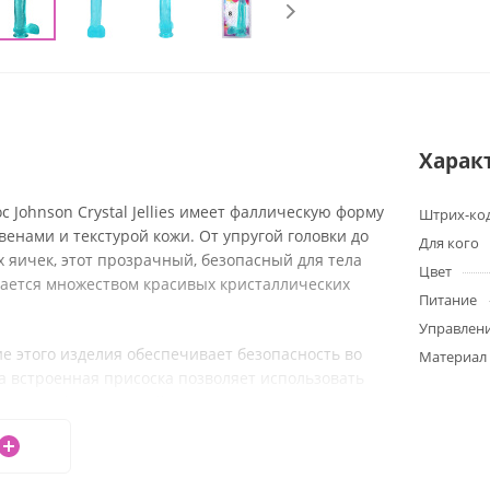
Харак
 Johnson Crystal Jellies имеет фаллическую форму
Штрих-ко
енами и текстурой кожи. От упругой головки до
Для кого
 яичек, этот прозрачный, безопасный для тела
Цвет
ается множеством красивых кристаллических
Питание
Управлени
е этого изделия обеспечивает безопасность во
Материал
а встроенная присоска позволяет использовать
к. А его блестящие яйца предсказывают вам
ение при использовании.