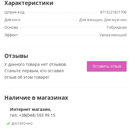
Характеристики
который не входят парабены, фталаты, глютен, сульфаты,
прочие вредные вещества, а также красители и
Штрих-код
8713221821706
агрессивные консерванты. Их нежный ухаживающий и
Для кого
Для женщин, Для мужчин
увлажняющий эффект дополнят особые компоненты,
Основа
Гибридная
добываемые из растения - они способствуют
Эффект
Увлажняющий
расслаблению, а также помогают заботиться о состоянии
нежных покровов интимных зон.
Отзывы
Объем: 4 мл.
У данного товара нет отзывов.
Оставить отзыв
Станьте первым, кто оставил
отзыв об этом товаре!
Наличие в магазинах
Интернет магазин,
тел: +38(044) 593 99 15
достаточно