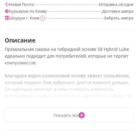
Новая Почта
Отправка
сегодня
Курьером по Киеву
Доставка
завтра
Шоурум г. Киев
Забрать
завтра
?
Описание
Премиальная смазка на гибридной основе S8 Hybrid Lube
идеально подходит для потребителей, которые не терпят
компромиссов.
Благодаря водно-силиконовой основе эффект скольжения,
который подарит Вам лубрикант, длится намного дольше.
Он идеально сочетает в себе стойкость и мягкость
силиконовой основы с легкостью и невесомостью воды. S8
Hybrid Lube имеет невероятно приятную на ощупь
текстуру, мягкую и шелковистую. Он словно бы нежно
Показать все
обволакивает интимные зоны, способствуя плавному
скольжению.
S8 Hybrid Lube имеет полностью безвредный состав, в