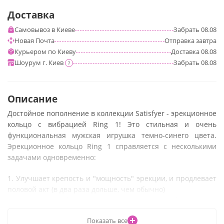
Доставка
Самовывоз в Киеве
Забрать
08.08
Новая Почта
Отправка
завтра
Курьером по Киеву
Доставка
08.08
Шоурум г. Киев
Забрать
08.08
?
Описание
Достойное пополнение в коллекции Satisfyer -
эрекционное
кольцо с вибрацией Ring 1
! Это стильная и очень
функциональная мужская игрушка темно-синего цвета.
Эрекционное кольцо
Ring 1
справляется с несколькими
задачами одновременно:
1. Улучшает крепость и "мощность" эрекции, и продлевает
половой акт (в два раза дольше, чем обычно)
2. Дарит незабываемые ощущения от вибрации как
мужчине, так и его партнерше (ведь кольцо отлично
Показать все
стимулирует ее клитор).