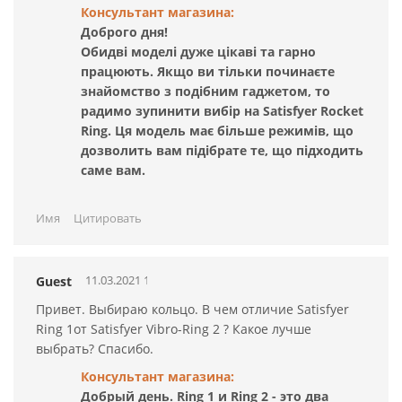
Консультант магазина:
материал, неприхотливый в уходе
Доброго дня!
полностью водонепроницаемый — можно использовать
Обидві моделі дуже цікаві та гарно
даже под водой (класс защиты IPX7);
працюють. Якщо ви тільки починаєте
сдержанный и стильный дизайн
знайомство з подібним гаджетом, то
размеры: длина - 5,5 см, внутренний диаметр - 2,5 см
радимо зупинити вибір на Satisfyer Rocket
(при этом хорошо растягивается и подходит на
Ring. Ця модель має більше режимів, що
большинство стандартных размеров).
дозволить вам підібрате те, що підходить
саме вам.
Гарантия от производителя - 10 лет.
Имя
Цитировать
Обратите внимание,
эрекционное кольцо не
рекомендуется использовать дольше, чем 30 минут за один
11.03.2021 14:34:35
Guest
сеанс. Если это Ваш первый опыт, то ограничьтесь
временем в 10-15 минут (постепенно время можно будет
Привет. Выбираю кольцо. В чем отличие Satisfyer
увеличить до 30 минут).
Ring 1от Satisfyer Vibro-Ring 2 ? Какое лучше
выбрать? Спасибо.
Для максимального комфорта используйте смазки
Консультант магазина:
исключительно на водной основе. Для очистки
Добрый день. Ring 1 и Ring 2 - это два