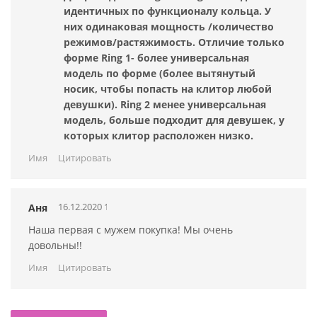
используйте теплую воду с мылом, также рекомендуется
идентичных по функционалу кольца. У
использовать специальные очистители для секс-игрушек.
них одинаковая мощность /количество
режимов/растяжимость. Отличие только
форме Ring 1- более универсальная
модель по форме (более вытянутый
носик, чтобы попасть на клитор любой
девушки). Ring 2 менее универсальная
модель, больше подходит для девушек, у
которых клитор расположен низко.
Имя
Цитировать
16.12.2020 14:39:40
Аня
Наша первая с мужем покупка! Мы очень
довольны!!
Имя
Цитировать