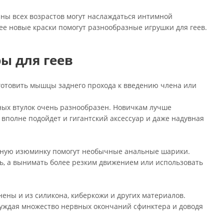
ны всех возрастов могут наслаждаться интимной
нее новые краски помогут разнообразные игрушки для геев.
ы для геев
готовить мышцы заднего прохода к введению члена или
ных втулок очень разнообразен. Новичкам лучше
вполне подойдет и гигантский аксессуар и даже надувная
нтную изюминку помогут необычные анальные шарики.
ь, а вынимать более резким движением или использовать
ены и из силикона, киберкожи и других материалов.
буждая множество нервных окончаний сфинктера и доводя