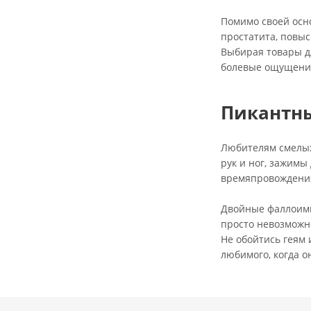
Помимо своей осно
простатита, повы
Выбирая товары дл
болевые ощущени
Пикантны
Любителям смелых 
рук и ног, зажимы
времяпровождения
Двойные фаллоими
просто невозможн
Не обойтись геям 
любимого, когда о