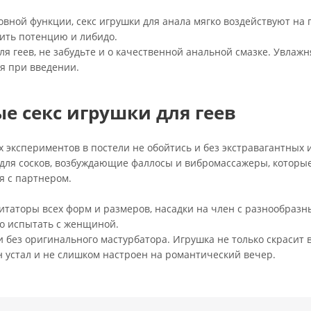
вной функции, секс игрушки для анала мягко воздействуют на 
сить потенцию и либидо.
я геев, не забудьте и о качественной анальной смазке. Увла
я при введении.
е секс игрушки для геев
экспериментов в постели не обойтись и без экстравагантных 
 для сосков, возбуждающие фаллосы и вибромассажеры, которы
 с партнером.
таторы всех форм и размеров, насадки на член с разнообразн
о испытать с женщиной.
и без оригинального мастурбатора. Игрушка не только скрасит
н устал и не слишком настроен на романтический вечер.