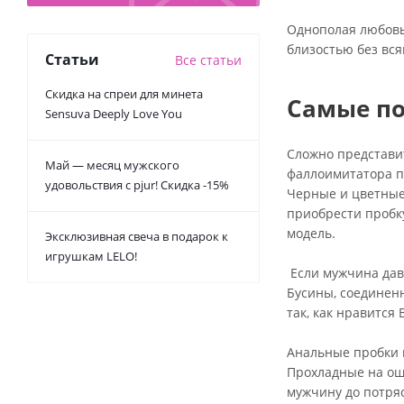
Однополая любовь
близостью без вся
Статьи
Все статьи
Скидка на спреи для минета
Самые по
Sensuva Deeply Love You
Сложно представи
Май — месяц мужского
фаллоимитатора п
удовольствия с pjur! Скидка -15%
Черные и цветные
приобрести пробку
модель.
Эксклюзивная свеча в подарок к
игрушкам LELO!
Если мужчина дав
Бусины, соединен
так, как нравится
Анальные пробки и
Прохладные на ощ
мужчину до потря