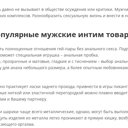
 давно не вызывает в обществе осуждения или критики. Мужчи
ких комплексов. Разнообразить сексуальную жизнь и внести в 
пулярные мужские интим товар
ть полноценные отношения гей-пары без анального секса. Под
оможет специальная игрушка – анальная пробка.
, прозрачные и матовые, гладкие и с тиснением – выбор аналь
 для анала небольшого размера, а более опытным любовникам 
но практикует ласки заднего прохода, привнести в игры пика
ные ниткой или эластичной перегородкой можно плавно вводит
 Вам и Вашему партнеру.
 шарики чаще всего металлические, однако, могут быть выполн
упь изделия из металла легко проникают в прямую кишку, воз
сающего оргазма.