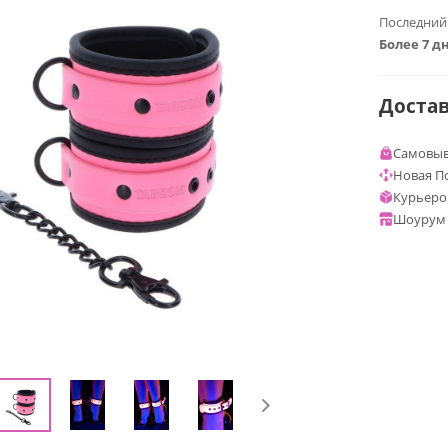
Последний
Более 7 д
Доста
Самовыв
Новая П
Курьеро
Шоурум 