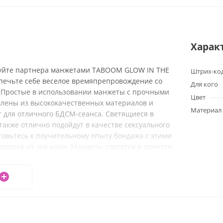
Харак
уйте партнера манжетами TABOOM GLOW IN THE
Штрих-ко
печьте себе веселое времяпрепровождение со
Для кого
 Простые в использовании манжеты с прочными
Цвет
влены из высококачественных материалов и
Материал
т для отличного БДСМ-сеанса. Светящиеся в
акже отлично подойдут в качестве сексуального
товьтесь к поучительному опыту бондажа с этими
лотке из эко-кожи. Манжеты светятся в темноте.
венная кожа | Полиэстер | Безникелевый металл.