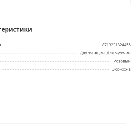
теристики
д
8713221824455
Для женщин, Для мужчин
Розовый
Эко-кожа