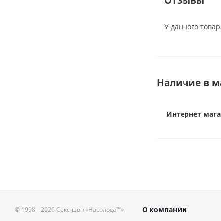
Отзывы
У данного товар
Наличие в м
Интернет мага
О компании
© 1998 – 2026
Секс-шоп «Насолода™»