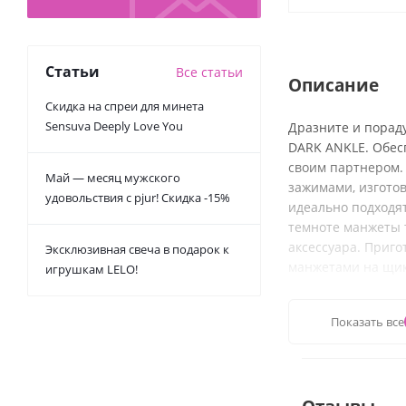
Статьи
Все статьи
Описание
Скидка на спреи для минета
Sensuva Deeply Love You
Дразните и порад
DARK ANKLE. Обес
своим партнером.
Май — месяц мужского
зажимами, изгото
удовольствия с pjur! Скидка -15%
идеально подходя
темноте манжеты т
аксессуара. Приго
Эксклюзивная свеча в подарок к
манжетами на щико
игрушкам LELO!
Материал: Искусст
Показать все