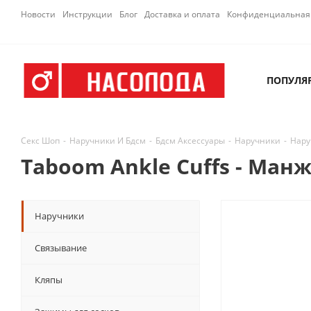
Новости
Инструкции
Блог
Доставка и оплата
Конфиденциальная 
ПОПУЛЯ
Секс Шоп
-
Наручники И Бдсм
-
Бдсм Аксессуары
-
Наручники
-
Нару
Taboom Ankle Cuffs - Ман
Наручники
Связывание
Кляпы