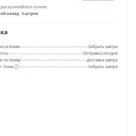
 раз купили
Всего купили
ней назад
3 штуки
вка
оз в Киеве
Забрать
завтра
очта
Отправка
сегодня
м по Киеву
Доставка
завтра
г. Киев
Забрать
завтра
?