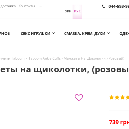
доставка
Контакты
...
044-593-9
УКР
РУС
РНОЕ
СЕКС ИГРУШКИ
СМАЗКА, КРЕМ, ДУХИ
ОДЕЖ
чники Taboom
-
Taboom Ankle Cuffs - Манжеты На Щиколотки, (Розовый)
жеты на щиколотки, (розовы
739
грн