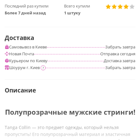
Последний раз купили
Всего купили
Более 7 дней назад
1 штуку
Доставка
Самовывоз в Киеве
Забрать
завтра
Новая Почта
Отправка
сегодня
Курьером по Киеву
Доставка
завтра
Шоурум г. Киев
Забрать
завтра
?
Описание
Полупрозрачные мужские стринги!
Tanga Collin — это предмет одежды, который нельзя
пропустить! Его полупрозрачный материал и эластичная