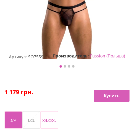
Производитель:
Passion (Польша)
Артикул:
SO7559
1 179
грн.
Купить
S/M
L/XL
XXL/XXXL