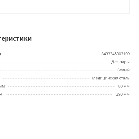
теристики
д
8433345303109
Для пары
Белый
Медицинская сталь
 мм
80 мм
мм
290 мм