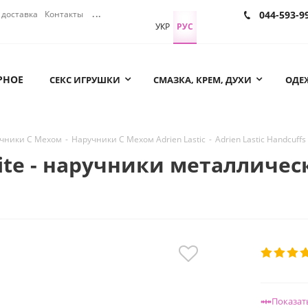
доставка
Контакты
...
044-593-9
УКР
РУС
РНОЕ
СЕКС ИГРУШКИ
СМАЗКА, КРЕМ, ДУХИ
ОДЕЖ
чники С Мехом
-
Наручники С Мехом Adrien Lastic
-
Adrien Lastic Handcuf
White - наручники металличе
Показат