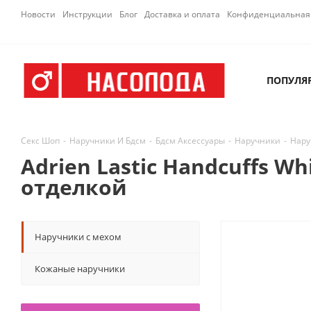
Новости
Инструкции
Блог
Доставка и оплата
Конфиденциальная 
ПОПУЛЯ
Секс Шоп
-
Наручники И Бдсм
-
Бдсм Аксессуары
-
Наручники
-
Нару
Adrien Lastic Handcuffs 
отделкой
Наручники с мехом
Кожаные наручники