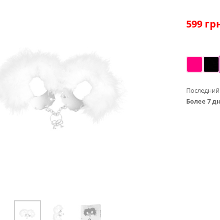
599
грн
Последний
Более 7 д