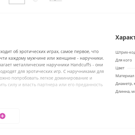
Харак
аходит об эротических играх, самое первое, что
Штрих-ко
очти каждому мужчине или женщине - наручники.
Для кого
длагает металлические наручники Handcuffs - они
Цвет
одходят для эротических игр. С наручниками для
Материал
можно попробовать легкое доминирование и
Диаметр,
ть силу и власть партнера или его преданность
Длинна, 
см.
алл
а ключа