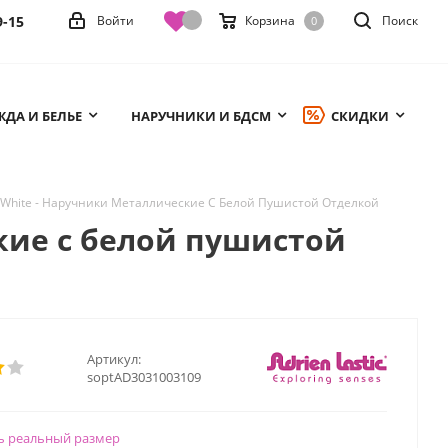
9-15
Войти
Корзина
Поиск
0
ДА И БЕЛЬЕ
НАРУЧНИКИ И БДСМ
СКИДКИ
fs White - Наручники Металлические С Белой Пушистой Отделкой
ские с белой пушистой
Артикул:
soptAD3031003109
ь реальный размер