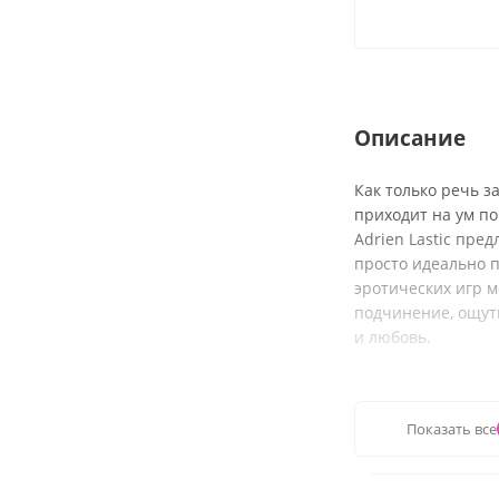
Описание
Как только речь з
приходит на ум п
Adrien Lastic пре
просто идеально п
эротических игр 
подчинение, ощути
и любовь.
Характеристики:
Показать все
Размеры: 29х8 
Материал: мет
В комплекте дв