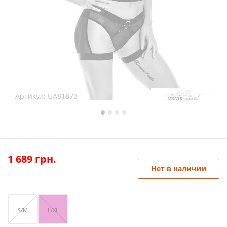
Артикул:
UA81873
1 689
грн.
Нет в наличии
S/M
L/XL