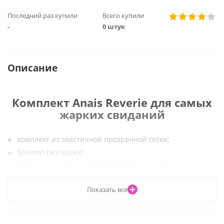
Последний раз купили
Всего купили
-
0 штук
Описание
Комплект Anais Reverie для самых
жарких свиданий
комплект из эластичной прозрачной сетки;
бра-топ без чашек;
бретели на спине регулируют посадку топа;
трусики слип без хлопковой ластовицы;
Показать все
декоративный пояс с подвязками на бедрах дополняет
образ;
наклейки на грудь в комплект не входят.