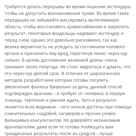
Требуется делать перерывы во время ношения экстендера,
чтобы не допустить возникновения травм. Во время таких
передышек не забывайте массировать вытягиваемую
область, чтобы восстановить кровоснабжение и закрепить
результат. Некоторые владельцы надевают экстендер и
перед сном, однако это довольно рискованно, так как
велика вероятность не уследить за состоянием полового
органа и причинить ему вред, перетянув пенис чересчур
сильно. В целом, достижение желаемой длины члена
занимает около полугода. Не стоит хмуриться и думать, что
это чересчур долгий срок. В отличие от шарлатанских
методов, разработчики которых готовы посулить
увеличение фаллоса буквально за день, данный способ
подтвержден врачами – и требует от человека, в первую
очередь, терпения и умения ждать. Зато и результат
окажется ясно видимым – чего нельзя достичь при помощи
сомнительных снадобий, заговоров и прочих уловок
фальшивых консультантов. Не доверяйте незнакомым
врачевателям, даже если те готовы пообещать вам
грандиозные результаты после их средств – лучше