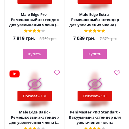
Male Edge Pro -
Male Edge Extra -
Ремешковый экстендер
Ремешковый экстендер
для увеличения члена (65
для увеличения члена (65
г)
г)
7 819
грн.
7 039
грн.
8 759
грн.
7 879
грн.
Купить
Купить
Показать 18+
Показать 18+
Male Edge Basic -
PeniMaster PRO Standart -
Ремешковый экстендер
Вакуумный экстендер для
для увеличения члена (65
увеличения члена
г)