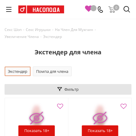
0
Секс Шоп
-
Секс Игрушки
-
На Член Для Мужчин
-
Увеличение Члена
-
Экстендер
Экстендер для члена
Экстендер
Помпа для члена
Фильтр
Показать 18+
Показать 18+