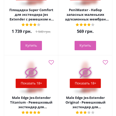
Площадка Super Comfort
PeniMaster - Набор
для экстендера Jes
запасных маленьких
Extender с ремешком на
адгезионных мембран
липучке
для экстендера
PeniMaster PRO
1 739
грн.
569
грн.
1 949
грн.
Купить
Купить
Показать 18+
Показать 18+
Male Edge Jes-Extender
Male Edge Jes-Extender
Titanium - Ремешковый
Original - Ремешковый
экстендер для
экстендер для
увеличения члена
увеличения члена в