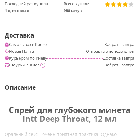
Последний раз купили
Всего купили
1 дня назад
988 штук
Доставка
Самовывоз в Киеве
Забрать
завтра
Новая Почта
Отправка
в понедельник
Курьером по Киеву
Доставка
завтра
Шоурум г. Киев
Забрать
завтра
?
Описание
Спрей для глубокого минета
Intt Deep Throat, 12 мл
Оральный секс – очень приятная практика. Однако