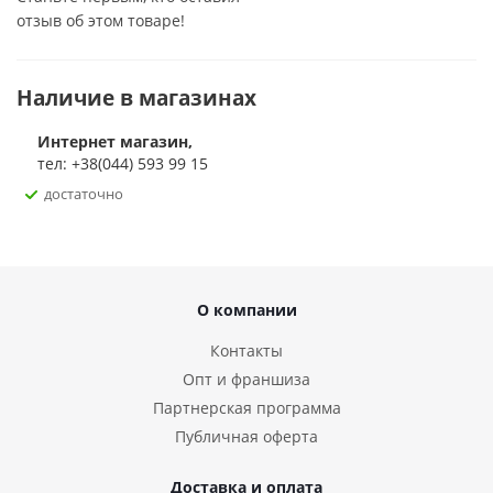
дыхание.
отзыв об этом товаре!
Для кого подходит спей Intt Deep
Throat
Наличие в магазинах
Интернет магазин,
Deep Throat идеально подходит для тех, кто хочет
тел: +38(044) 593 99 15
практиковать более глубокий и комфортный оральный
достаточно
секс, доставляя удовольствие обоим партнерам. Кроме
того, его освежающий вкус делает его отличным
вариантом для поддержания приятного дыхания
ежедневно и в интимные моменты, например, во время
поцелуев.
О компании
Объем 12 мл.
Контакты
Опт и франшиза
Партнерская программа
Публичная оферта
Доставка и оплата