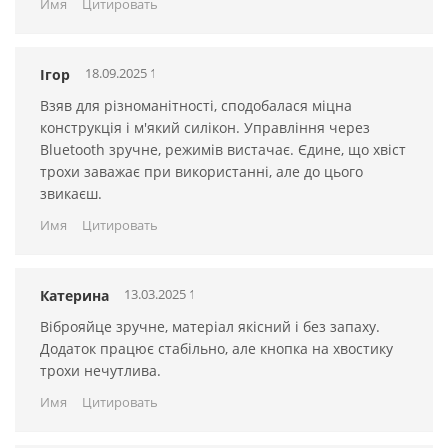
Имя
Цитировать
18.09.2025 16:04:35
Ігор
Взяв для різноманітності, сподобалася міцна
конструкція і м'який силікон. Управління через
Bluetooth зручне, режимів вистачає. Єдине, що хвіст
трохи заважає при використанні, але до цього
звикаєш.
Имя
Цитировать
13.03.2025 15:04:34
Катерина
Віброяйце зручне, матеріал якісний і без запаху.
Додаток працює стабільно, але кнопка на хвостику
трохи нечутлива.
Имя
Цитировать