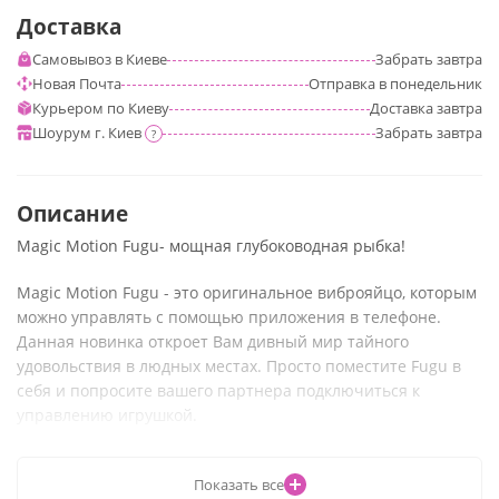
Доставка
Самовывоз в Киеве
Забрать
завтра
Новая Почта
Отправка
в понедельник
Курьером по Киеву
Доставка
завтра
Шоурум г. Киев
Забрать
завтра
?
Описание
Magic Motion Fugu- мощная глубоководная рыбка!
Magic Motion
Fugu
- это оригинальное виброяйцо, которым
можно управлять с помощью приложения в телефоне.
Данная новинка откроет Вам дивный мир тайного
удовольствия в людных местах. Просто поместите Fugu в
себя и попросите вашего партнера подключиться к
управлению игрушкой.
Виброяйцо
Fugu
изготовлено из высококачественного
Показать все
гипоаллергенного силикона, который не содержит в своем