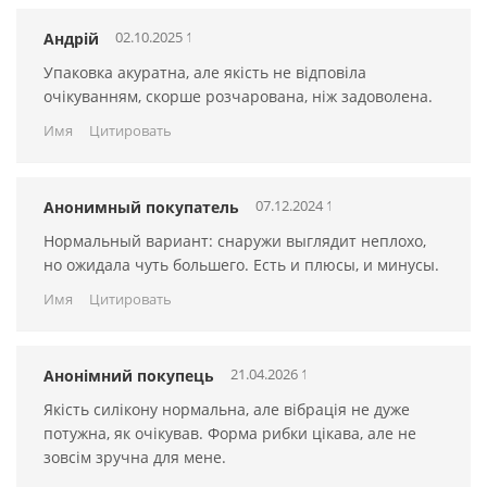
02.10.2025 16:05:14
Андрій
Упаковка акуратна, але якість не відповіла
очікуванням, скорше розчарована, ніж задоволена.
Имя
Цитировать
07.12.2024 15:04:36
Анонимный покупатель
Нормальный вариант: снаружи выглядит неплохо,
но ожидала чуть большего. Есть и плюсы, и минусы.
Имя
Цитировать
21.04.2026 16:04:35
Анонімний покупець
Якість силікону нормальна, але вібрація не дуже
потужна, як очікував. Форма рибки цікава, але не
зовсім зручна для мене.