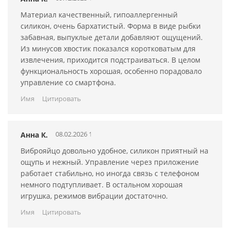
Вес - 45 г
Материал качественный, гипоаллергенный
силикон, очень бархатистый. Форма в виде рыбки
В комплекте: виброяйцо Magic Motion Magic Fugu; зарядное
забавная, выпуклые детали добавляют ощущений.
USB-устройство; инструкция; чехол для хранения.
Из минусов хвостик показался коротковатым для
С игрушками из силикона мы рекомендуем использовать
извлечения, приходится подстраиваться. В целом
только
лубриканты на водной основе
. Для очистки
функциональность хорошая, особенно порадовало
используйте специальный
очиститель для секс-игрушек
.
управление со смартфона.
Имя
Цитировать
08.02.2026 15:05:15
Анна К.
Виброяйцо довольно удобное, силикон приятный на
ощупь и нежный. Управление через приложение
работает стабильно, но иногда связь с телефоном
немного подтупливает. В остальном хорошая
игрушка, режимов вибрации достаточно.
Имя
Цитировать