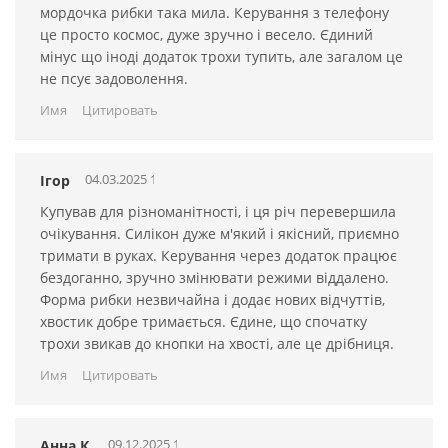
выбрать из списка гаджетов Fugu и синхронизировать
мордочка рибки така мила. Керування з телефону
работу. Это занимает пару минут, которые в будущем
це просто космос, дуже зручно і весело. Єдиний
подарят незабываемые часы удовольствия. Теперь вы
мінус що іноді додаток трохи тупить, але загалом це
можете управлять виброяйцом - голосом, музыкой,
не псує задоволення.
создавать свои режимы вибрации и передавать
управление партнеру.
Имя
Цитировать
Особенности:
04.03.2025 15:05:15
Ігор
7 предустановленных режимов вибрации
Купував для різноманітності, і ця річ перевершила
Безопасный гипоаллергенный силикон
очікування. Силікон дуже м'який і якісний, приємно
Аккумулятор с USB зарядкой
тримати в руках. Керування через додаток працює
Время работы - 90 минут, время зарядки - 60 минут
бездоганно, зручно змінювати режими віддалено.
2 режима управления - ручной и удаленный с помощью
Форма рибки незвичайна і додає нових відчуттів,
приложения Magic Motion
хвостик добре тримається. Єдине, що спочатку
трохи звикав до кнопки на хвості, але це дрібниця.
Водонепрониццаемость IPX6
Общая длина - 17.7 см
Имя
Цитировать
Длина виброяйца - 6.9 см
Диаметр - 3.5 см
09.12.2025 15:05:15
Анна К.