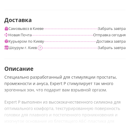
Доставка
Самовывоз в Киеве
Забрать
завтра
Новая Почта
Отправка
сегодня
Курьером по Киеву
Доставка
завтра
Шоурум г. Киев
Забрать
завтра
?
Описание
Специально разработанный для стимуляции простаты,
промежности и ануса, Expert P стимулирует так много
эрогенных зон, что подарит вам взрывной оргазм.
Expert P выполнен из высококачественного силикона для
оптимального комфорта, текстурированную поверхность
головки для плавного и постепенного проникновения и
изогнутое основание из блестящего АБС-пластика для
надежного захвата и введения. Expert P станет вашим