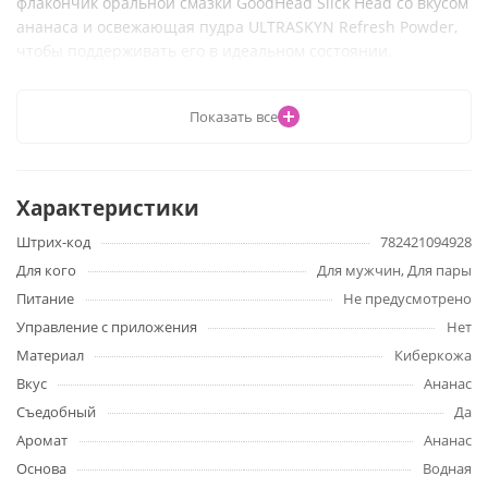
флакончик оральной смазки GoodHead Slick Head со вкусом
ананаса и освежающая пудра ULTRASKYN Refresh Powder,
чтобы поддерживать его в идеальном состоянии.
Особенности
Показать все
Изготовлено из материала ULTRASKYN для
максимального комфорта
Характеристики
Плотная текстурированная внутренняя поверхность
Штрих-код
782421094928
В комплекте флакон 29 мл оральной смазки GoodHead
Для кого
Для мужчин, Для пары
Pineapple Slick Head Glide
Питание
Не предусмотрено
Управление с приложения
Удобно использовать в руке
Нет
Материал
Киберкожа
Не содержит фталатов, безопасно для тела
Вкус
Ананас
Съедобный
Да
Характеристики
Аромат
Ананас
Основа
Водная
Внешний диаметр мастурбатора 8,9 см