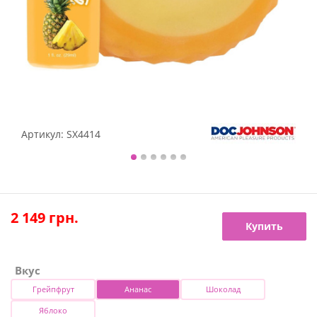
Артикул:
SX4414
2 149
грн.
Купить
Вкус
Грейпфрут
Ананас
Шоколад
Яблоко