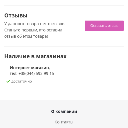
Внутренний диаметр в нерастянутом состоянии: 25 мм
Смазка для минета Slick Head Glide - Ананас 29 мл
Отзывы
Восстанавливающая пудра ULTRASKYN™ Refresh
У данного товара нет отзывов.
Powder 5 г
Оставить отзыв
Станьте первым, кто оставил
отзыв об этом товаре!
Наличие в магазинах
Интернет магазин,
тел: +38(044) 593 99 15
достаточно
О компании
Контакты