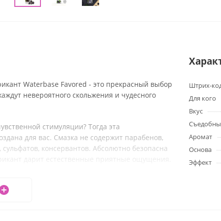
Харак
икант Waterbase Favored - это прекрасный выбор
Штрих-ко
жаждут невероятного скольжения и чудесного
Для кого
Вкус
Съедобны
чувственной стимуляции? Тогда эта
Аромат
оздана для вас. Смазка не содержит парабенов,
, сульфатов, консервантов. Абсолютно безопасна
Основа
брикант дарит естественные приятные ощущения.
Эффект
аква, гидроксипропил-гуар, пропилен гликоль,
сахарин, цитриковая кислота, ароматизатор.