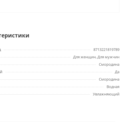
теристики
д
8713221819789
Для женщин, Для мужчин
Смородина
й
Да
Смородина
Водная
Увлажняющий