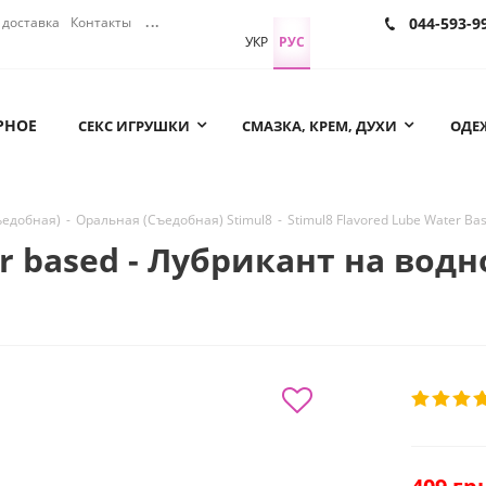
доставка
Контакты
...
044-593-9
УКР
РУС
РНОЕ
СЕКС ИГРУШКИ
СМАЗКА, КРЕМ, ДУХИ
ОДЕЖ
ъедобная)
-
Оральная (Съедобная) Stimul8
-
Stimul8 Flavored Lube Water B
er based - Лубрикант на водн