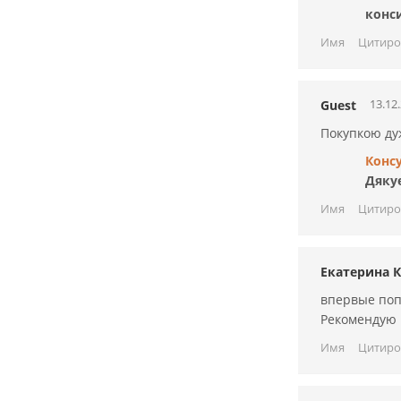
конс
Имя
Цитиро
13.12
Guest
Покупкою дуж
Конс
Дякує
Имя
Цитиро
Екатерина 
впервые поп
Рекомендую 
Имя
Цитиро