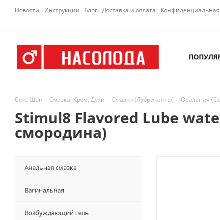
Новости
Инструкции
Блог
Доставка и оплата
Конфиденциальная 
ПОПУЛЯ
Секс Шоп
-
Смазка, Крем, Духи
-
Смазки (Лубриканты)
-
Оральная (С
Stimul8 Flavored Lube wat
смородина)
Анальная смазка
Вагинальная
Возбуждающий гель