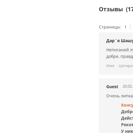
Отзывы
(17
Страницы:
1
Дар`я Шаш
Непоганий лу
добре, прав
Имя
Цитиро
20.02
Guest
Очень липка
Конс
Добр
Дейст
Реко
У ни