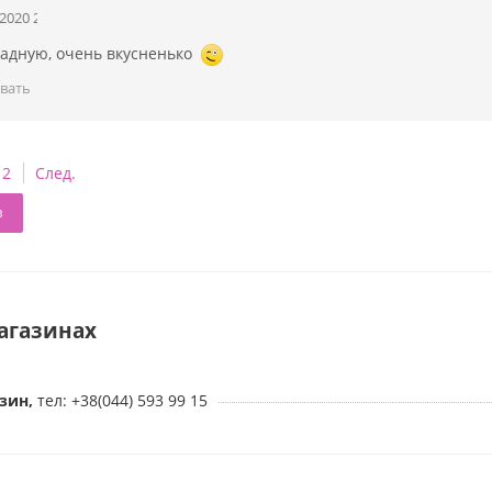
.2020 20:13:11
адную, очень вкусненько
вать
2
След.
в
агазинах
зин,
тел: +38(044) 593 99 15