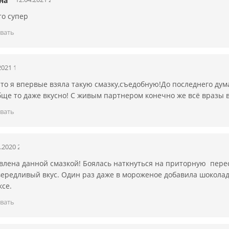
на
то супер
вать
2021 13:17:29
 то я впервые взяла такую смазку,съедобную!До последнего дума
бще то даже вкусно! С живым партнером конечно же всё вразы в
вать
.2020 20:57:36
влена данной смазкой! Боялась наткнуться на приторную перес
ередливый вкус. Один раз даже в мороженое добавила шоколадн
ксе.
вать