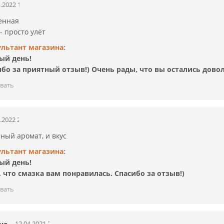
.2022 10:53:05
енная
 - просто улёт
ультант магазина:
ый день!
ибо за приятный отзыв!) Очень рады, что вы остались дово
вать
.2022 22:39:55
ный аромат, и вкус
ультант магазина:
ый день!
 что смазка вам понравилась. Спасибо за отзыв!)
вать
12.04.2021 21:49:11