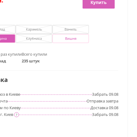
.
Купить
лад
Карамель
Ваниль
дина
Клубника
Вишня
 раз купили
Всего купили
зад
235 штук
вка
оз в Киеве
Забрать
09.08
очта
Отправка
завтра
м по Киеву
Доставка
09.08
г. Киев
Забрать
09.08
?