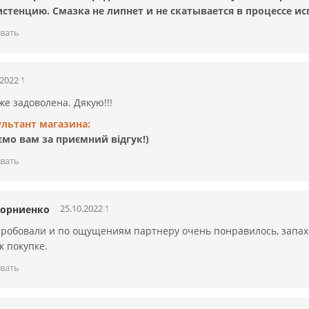
истенцию. Смазка не липнет и не скатывается в процессе и
вать
.2022 17:27:25
е задоволена. Дякую!!!
ультант магазина:
мо вам за приємний відгук!)
вать
25.10.2022 14:02:28
Корниенко
робовали и по ощущениям партнеру очень понравилось, запах 
к покупке.
вать