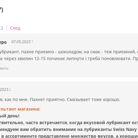
)
2
След.
07.05.2023 12:54:41
уро
брикант, пахне приємно - шоколадом, на смак - теж приємний, со
да через хвилин 12-15 починає липнути і треба поновлювати. П
вать
.2023 23:28:35
я, как по мне. Пахнет приятно. Смазывает тоже хорошо.
ультант магазина:
ый день!
вительно, часто встречается, когда вкусовой лубрикант ос
мендуем вам обратить внимание на лубриканты Swiss Navy
х в ассортименте представлено множество вкусов, а хороши