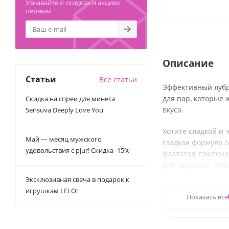
Узнавайте о скидках и акциях
первым
Описание
Статьи
Все статьи
Эффективный лубр
для пар, которые 
Скидка на спреи для минета
вкуса.
Sensuva Deeply Love You
Хотите сладкой и 
Май — месяц мужского
гладкая формула с
удовольствия с pjur! Скидка -15%
флататов, глютена
для здоровья. Лу
Эксклюзивная свеча в подарок к
Состав:
глицерин, 
игрушкам LELO!
Показать все
пантенол, натрия 
Объем - 50 мл.