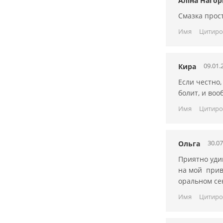
Аліна Нагор
Смазка прос
Имя
Цитиро
09.01.
Кира
Если честно,
болит, и воо
Имя
Цитиро
30.07
Ольга
Приятно уди
на мой прив
оральном се
Имя
Цитиро