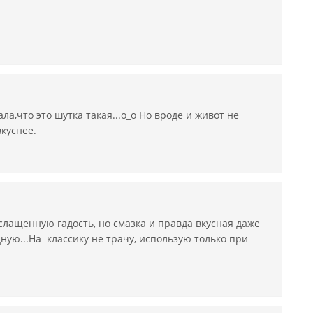
ла,что это шутка такая...о_о Но вроде и живот не
куснее.
лащенную гадость, но смазка и правда вкусная даже
ую...На классику не трачу, использую только при