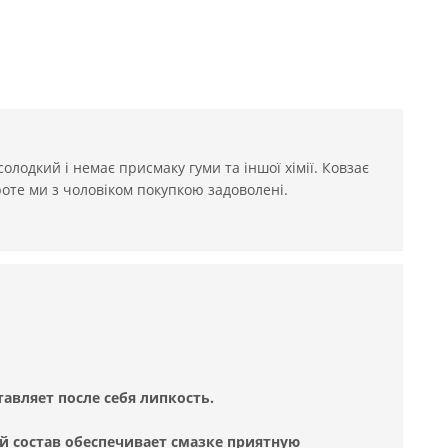
лодкий і немає присмаку гуми та іншої хімії. Ковзає
роте ми з чоловіком покупкою задоволені.
тавляет после себя липкость.
й состав обеспечивает смазке приятную