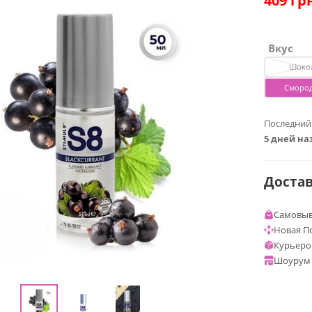
409
грн
Вкус
Шоко
Сморо
Последний
5 дней на
Доста
Самовыв
Новая П
Курьеро
Шоурум 