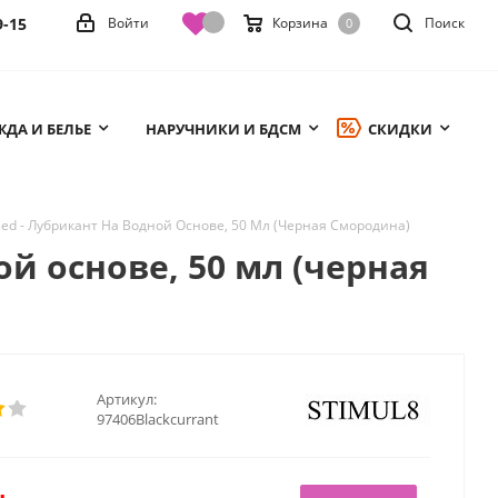
9-15
Войти
Корзина
Поиск
0
ДА И БЕЛЬЕ
НАРУЧНИКИ И БДСМ
СКИДКИ
ased - Лубрикант На Водной Основе, 50 Мл (Черная Смородина)
ой основе, 50 мл (черная
Артикул:
97406Blackcurrant