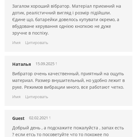
Загалом хороший вібратор. Матеріал приємний на
дотик, реалістичний вигляд і розмір підійшли.
Єдине що, батарейки довелось купувати окремо, а
вбудоване керування однією кнопкою не дуже
зручне в поспіху.
Имя
Цитировать
15.09.2025 13:13:10
Наталья
Вибратор очень качественный, приятный на ощупь
материал. Размер внушительный, но удобно лежит в
руке. Режимов вибрации много, все работают четко.
Имя
Цитировать
02.02.2021 10:58:15
Guest
Добрый день , а подскажите пожалуйста , запах есть
? если етсь то посоветуйте что то похожее по