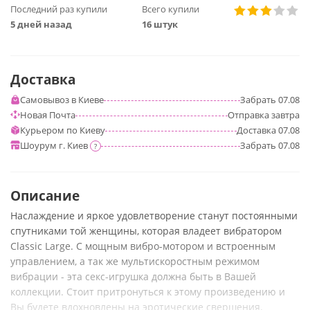
Последний раз купили
Всего купили
5 дней назад
16 штук
Доставка
Самовывоз в Киеве
Забрать
07.08
Новая Почта
Отправка
завтра
Курьером по Киеву
Доставка
07.08
Шоурум г. Киев
Забрать
07.08
?
Описание
Наслаждение и яркое удовлетворение станут постоянными
спутниками той женщины, которая владеет вибратором
Classic Large. С мощным вибро-мотором и встроенным
управлением, а так же мультискоростным режимом
вибрации - эта секс-игрушка должна быть в Вашей
коллекции. Стоит притронуться к этому произведению и
Вы будете вдохновлены на эротические свершения.