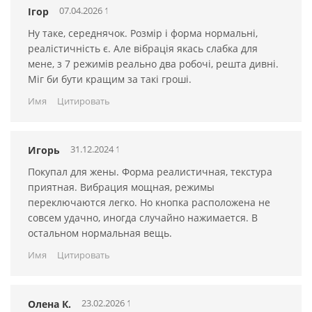
07.04.2026 13:13:11
Ігор
Ну таке, середнячок. Розмір і форма нормальні,
реалістичність є. Але вібрація якась слабка для
мене, з 7 режимів реально два робочі, решта дивні.
Міг би бути кращим за такі гроші.
Имя
Цитировать
31.12.2024 12:13:10
Игорь
Покупал для жены. Форма реалистичная, текстура
приятная. Вибрация мощная, режимы
переключаются легко. Но кнопка расположена не
совсем удачно, иногда случайно нажимается. В
остальном нормальная вещь.
Имя
Цитировать
23.02.2026 12:13:10
Олена К.