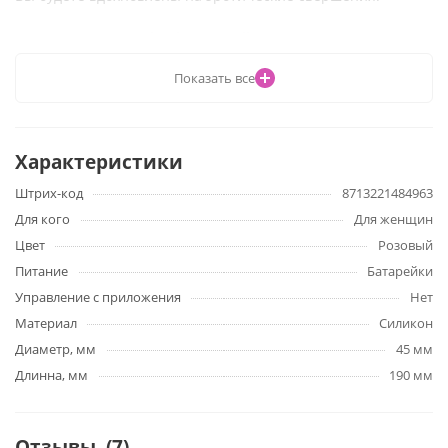
Характеристики Classic Large Vibrator:
Показать все
Общая длина - 25 см,
длина проникновения - 19 см,
диаметр - 4,5 см.
Питание: 2ХАА (в комплект не входят)
Характеристики
Штрих-код
8713221484963
Для кого
Для женщин
Цвет
Розовый
Питание
Батарейки
Управление с приложения
Нет
Материал
Силикон
Диаметр, мм
45 мм
Длинна, мм
190 мм
Отзывы
(7)