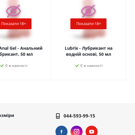
Показати 18+
Показати 18+
 Anal Gel - Анальний
Lubrix - Лубрикант на
брикант, 50 мл
водній основі, 50 мл
Є в наяності
Є в наяності
озміри
044-593-99-15