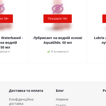
 для стимуляції точки G
кстура
тіла силікон преміум-класу
ти 18+
Показати 18+
ка в основі
трапоном
ний
e Waterbased -
Лубрикант на водній основі
Lubrix
 PowerBullet у комплекті
на водній
AquaGlide, 50 мл
лу
на: 15.24 см
 50 мл
аяності
Є в наяності
нення: 14.6 см
Доставка та оплата
Блог
Р
Конфіденційна
Новини
доставка
Статті