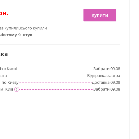
рн.
Купити
аз купили
Всього купили
нів тому
9 штук
вка
з в Києві
Забрати
09.08
шта
Відправка
завтра
 по Києву
Доставка
09.08
м. Київ
Забрати
09.08
?