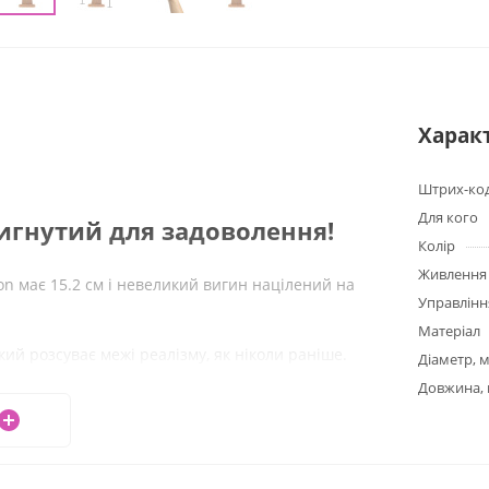
Харак
Штрих-ко
Для кого
игнутий для задоволення!
Колір
Живлення
on має 15.2 см і невеликий вигин націлений на
Управлінн
Матеріал
кий розсуває межі реалізму, як ніколи раніше.
Діаметр, 
а і тонка прожилкова текстура - справжня
Довжина,
трукція присоски забезпечує більше ігор і
жливостей для розширення вашого сексуального