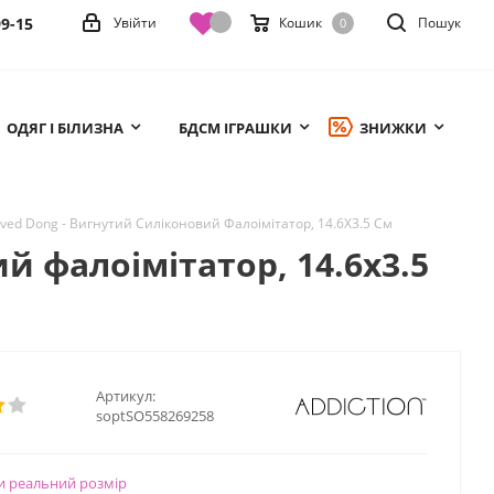
99-15
Увійти
Кошик
Пошук
0
ОДЯГ І БІЛИЗНА
БДСМ ІГРАШКИ
ЗНИЖКИ
urved Dong - Вигнутий Силіконовий Фалоімітатор, 14.6Х3.5 См
й фалоімітатор, 14.6х3.5
Артикул:
soptSO558269258
и реальний розмір