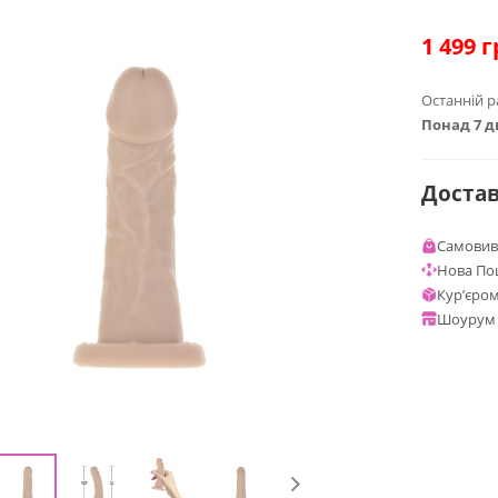
1 499
г
Останній р
Понад 7 д
Доста
Самовиві
Нова По
Курʼєром
Шоурум 