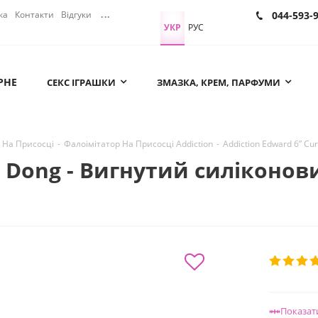
ка
Контакти
Відгуки
...
044-593-
УКР
РУС
РНЕ
СЕКС ІГРАШКИ
ЗМАЗКА, КРЕМ, ПАРФУМИ
 На Присосці
-
Фалоімітатор На Присосці Addiction
-
Addiction Edward 6” C
d Dong - Вигнутий силіконови
Показат