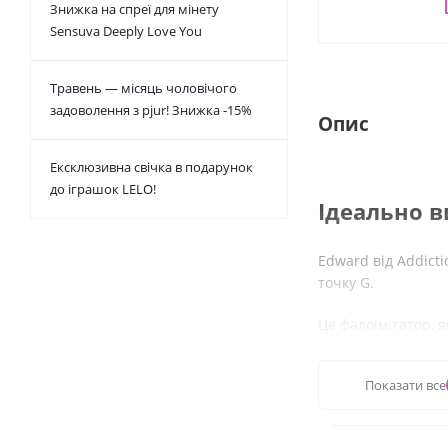
Знижка на спреї для мінету
Sensuva Deeply Love You
Травень — місяць чоловічого
задоволення з pjur! Знижка -15%
Опис
Ексклюзивна свічка в подарунок
до іграшок LELO!
Ідеально в
Edward від Addicti
точку G.
Це фалоімітатор, я
Його м'язова форм
знахідка.
Показати все
Удосконалена конс
універсальних мо