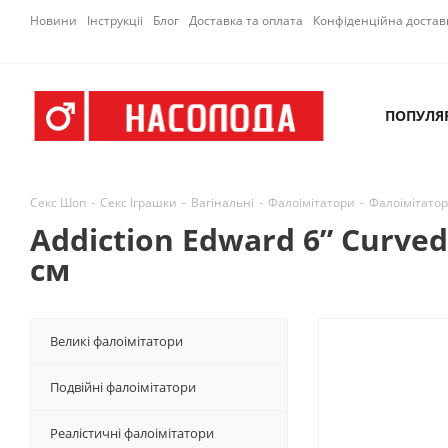
Новини
Інструкціі
Блог
Доставка та оплата
Конфіденційна достав
ПОПУЛЯ
Секс Шоп
-
Секс Іграшки
-
Вагінальні
-
Фалоімітатори
-
Фалоімітатор
Addiction Edward 6” Curve
см
Великі фалоімітатори
Подвійні фалоімітатори
Реалістичні фалоімітатори