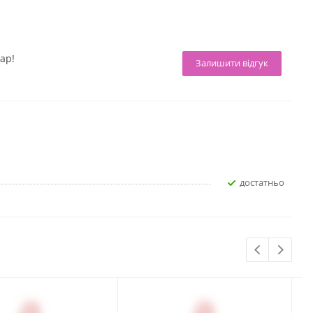
ар!
Залишити відгук
достатньо