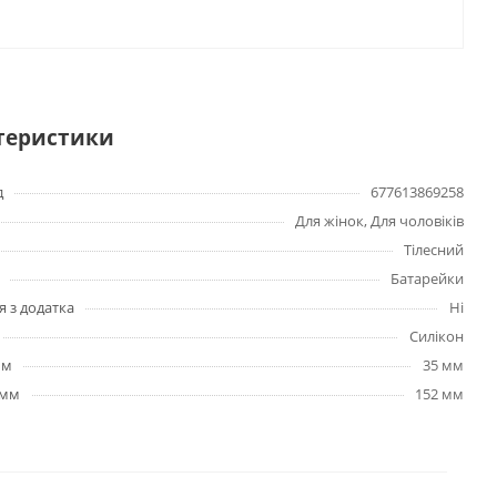
теристики
д
677613869258
Для жінок, Для чоловіків
Тілесний
Батарейки
я з додатка
Ні
Силікон
мм
35 мм
 мм
152 мм