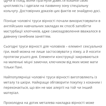
Ідучи в похід, воїни прагнули довести коханій свою
цнотливість і одягали на пахвинну зону спеціальну
кольчугу. Достовірних доказів цих фактів не знайдено досі.
Пізніше чоловічі труси вірності почали використовувати в
англійських навчальних закладах як спосіб запобігти
мастурбації хлопчиків, адже самозадоволення вважалося в
давнину ганебним заняттям.
Сьогодні труси вірності для чоловіків – елемент сексуальної
гри, який можна не лише застосовувати у ліжку, а й носити
протягом усього дня. Елементи конструкції закриваються
на маленькі міцні замочки, ключиком від яких може мати
тільки Пані.
Найпопулярніші чоловічі труси вірності виготовляють із
металу та шкіри. Найкраще обговорити покупку з коханим і
переконається, що він не має алергії на той чи інший
матеріал.
Прохолодна на дотик металева накладка вірності може