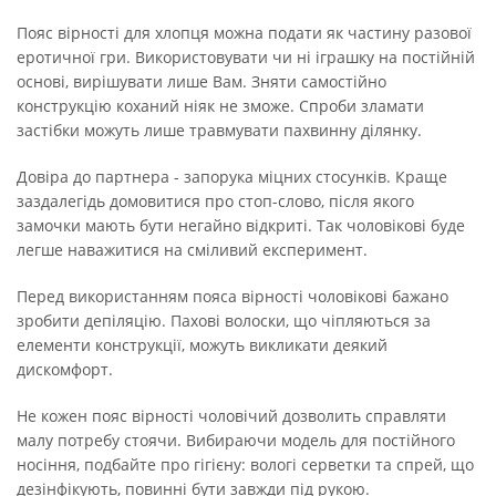
Пояс вірності для хлопця можна подати як частину разової
еротичної гри. Використовувати чи ні іграшку на постійній
основі, вирішувати лише Вам. Зняти самостійно
конструкцію коханий ніяк не зможе. Спроби зламати
застібки можуть лише травмувати пахвинну ділянку.
Довіра до партнера - запорука міцних стосунків. Краще
заздалегідь домовитися про стоп-слово, після якого
замочки мають бути негайно відкриті. Так чоловікові буде
легше наважитися на сміливий експеримент.
Перед використанням пояса вірності чоловікові бажано
зробити депіляцію. Пахові волоски, що чіпляються за
елементи конструкції, можуть викликати деякий
дискомфорт.
Не кожен пояс вірності чоловічий дозволить справляти
малу потребу стоячи. Вибираючи модель для постійного
носіння, подбайте про гігієну: вологі серветки та спрей, що
дезінфікують, повинні бути завжди під рукою.