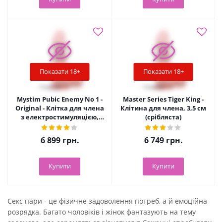
Показати 18+
Показати 18+
Mystim Pubic Enemy No 1 -
Master Series Tiger King -
Original - Клітка для члена
Клітина для члена, 3,5 см
з електростимуляцією,
(срібляста)
8.6х5.2 см
6 899
грн.
6 749
грн.
Купити
Купити
Секс пари - це фізичне задоволення потреб, а й емоційна
розрядка. Багато чоловіків і жінок фантазують на тему