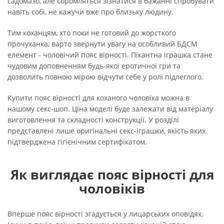
садомазо, але соромляться зізнатися в бажанні спробувати
навіть собі, не кажучи вже про близьку людину.
Тим коханцям, хто поки не готовий до жорсткого
прочуханка, варто звернути увагу на особливий БДСМ
елемент - чоловічий пояс вірності. Пікантна іграшка стане
чудовим доповненням будь-якої еротичної гри та
дозволить повною мірою відчути себе у ролі підлеглого.
Купити пояс вірності для коханого чоловіка можна в
нашому секс-шоп. Ціна моделі буде залежати від матеріалу
виготовлення та складності конструкції. У розділі
представлені лише оригінальні секс-іграшки, якість яких
підтверджена гігієнічним сертифікатом.
Як виглядає пояс вірності для
чоловіків
Вперше пояс вірності згадується у лицарських оповідях.