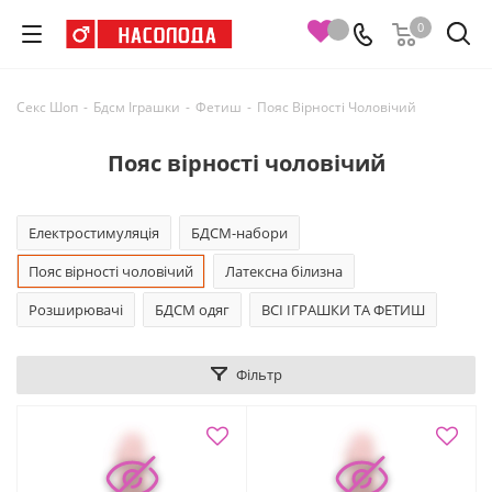
0
Секс Шоп
-
Бдсм Іграшки
-
Фетиш
-
Пояс Вірності Чоловічий
Пояс вірності чоловічий
Електростимуляція
БДСМ-набори
Пояс вірності чоловічий
Латексна білизна
Розширювачі
БДСМ одяг
ВСІ ІГРАШКИ ТА ФЕТИШ
Фільтр