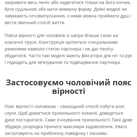
закривати весь пеніс або надягатися тільки на його кінчик,
бути суцільною або мати химерну форму. Деякі моделі не
заважають сечовипусканню, з ними можна приймати душ і
вести звичний спосіб життя.
Пояси вірності для чоловіків зі шкіри більше схожі на
класичні труси. Конструкція кріпиться спеціальними
ременями навколо стегон партнера і не дає пенісу
збудитися. Часто такі моделі мають фіксатори для ніг та рук
і підходять для зв'язування та підвішування партнера.
Застосовуємо чоловічий пояс
вірності
Пояс вірності чоловікам – своєрідний спосіб побути ролі
слуги. Щоб домогтися прихильності коханої, доведеться
дуже постаратися. Саме очікування прихильності Пані дуже
збуджує, розрядка принесе максимум задоволення. Увага
заслуговують на приблизну поведінку і ласками.