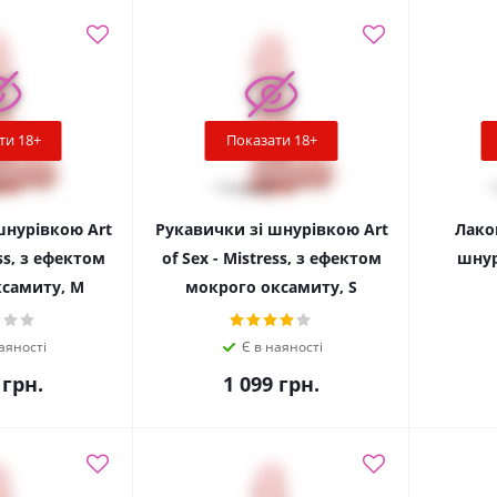
ти 18+
Показати 18+
шнурівкою Art
Рукавички зі шнурівкою Art
Лако
ess, з ефектом
of Sex - Mistress, з ефектом
шнур
самиту, M
мокрого оксамиту, S
аяності
Є в наяності
грн.
1 099
грн.