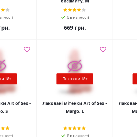
оксамиту, M
аяності
Є в наяності
рн.
669
грн.
ти 18+
Показати 18+
и Art of Sex -
Лаковані мітенки Art of Sex -
Лаковані
o, S
Margo, L
Ma
аяності
Є в наяності