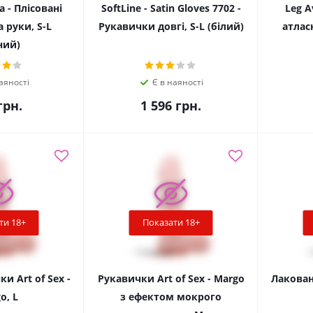
va - Плісовані
SoftLine - Satin Gloves 7702 -
Leg A
 руки, S-L
Рукавички довгі, S-L (білий)
атлас
ний)
аяності
Є в наяності
рн.
1 596
грн.
ти 18+
Показати 18+
и Art of Sex -
Рукавички Art of Sex - Margo
Лаковані
o, L
з ефектом мокрого