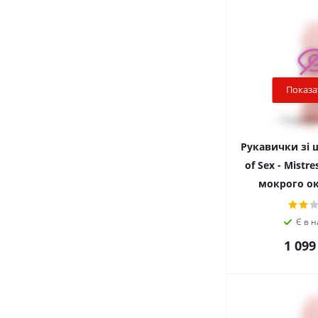
Показа
Рукавички зі 
of Sex - Mistr
мокрого ок
Є в н
1 099