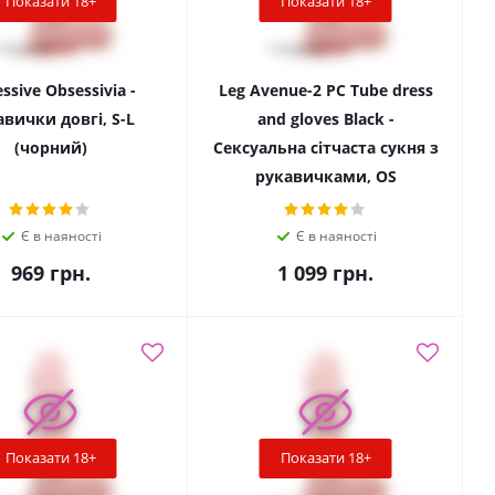
Показати 18+
Показати 18+
ssive Obsessivia -
Leg Avenue-2 PC Tube dress
вички довгі, S-L
and gloves Black -
(чорний)
Сексуальна сітчаста сукня з
рукавичками, OS
Є в наяності
Є в наяності
969
грн.
1 099
грн.
Показати 18+
Показати 18+