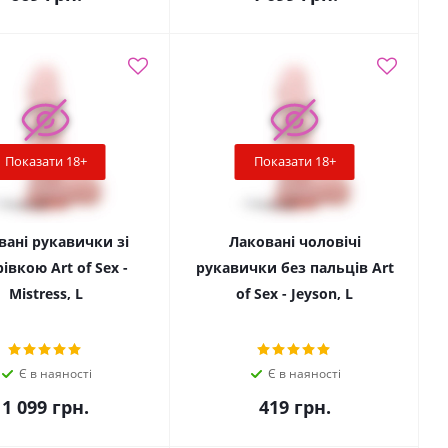
Показати 18+
Показати 18+
вані рукавички зі
Лаковані чоловічі
івкою Art of Sex -
рукавички без пальців Art
Mistress, L
of Sex - Jeyson, L
Є в наяності
Є в наяності
1 099
грн.
419
грн.