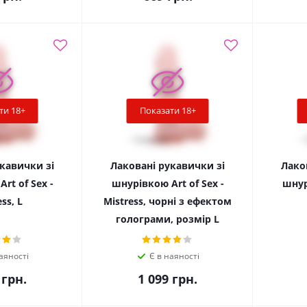
ти 18+
Показати 18+
кавички зі
Лаковані рукавички зі
Лако
rt of Sex -
шнурівкою Art of Sex -
шнур
ss, L
Mistress, чорні з ефектом
голограми, розмір L
аяності
Є в наяності
грн.
1 099
грн.