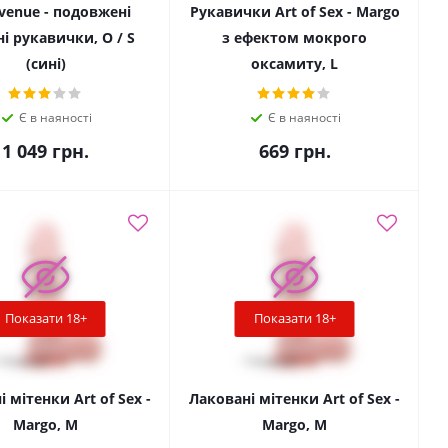
venue - подовжені
Рукавички Art of Sex - Margo
ні рукавички, O / S
з ефектом мокрого
(сині)
оксамиту, L
Є в наяності
Є в наяності
1 049
грн.
669
грн.
Показати 18+
Показати 18+
 мітенки Art of Sex -
Лаковані мітенки Art of Sex -
Margo, M
Margo, M