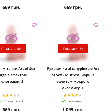
669
грн.
669
грн.
Показати 18+
Показати 18+
 мітенки Art of Sex -
Рукавички зі шнурівкою Art
rgo з ефектом
of Sex - Mistress, чорні з
голограми, S
ефектом мокрого
оксамиту, L
Є в наяності
Є в наяності
669
грн.
1 099
грн.