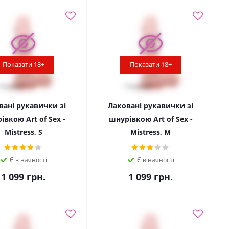
Показати 18+
Показати 18+
вані рукавички зі
Лаковані рукавички зі
івкою Art of Sex -
шнурівкою Art of Sex -
Mistress, S
Mistress, M
Є в наяності
Є в наяності
1 099
грн.
1 099
грн.