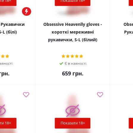
ти 18+
Показати 18+
- Рукавички
Obsessive Heavenlly gloves -
Obse
-L (білі)
короткі мереживні
Рука
рукавички, S-L (білий)
аяності
Є в наяності
рн.
659
грн.
ти 18+
Показати 18+