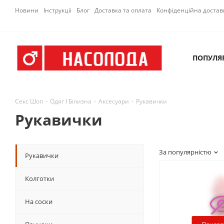
Новини
Інструкціі
Блог
Доставка та оплата
Конфіденційна достав
ПОПУЛЯ
Секс Шоп
-
Одяг І Білизна
-
Аксесуари
-
Рукавички
Рукавички
За популярністю
Рукавички
Колготки
На соски