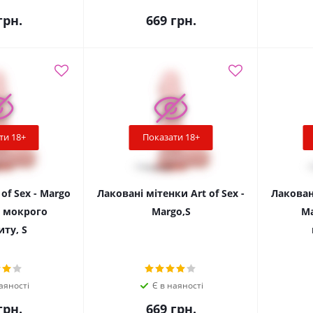
рн.
669
грн.
ти 18+
Показати 18+
of Sex - Margo
Лаковані мітенки Art of Sex -
Лаковані
 мокрого
Margo,S
Ma
ту, S
аяності
Є в наяності
рн.
669
грн.