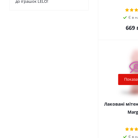
до іграшок LELO!
Є в н
669
г
Показа
Лаковані мітенк
Marg
Є в н