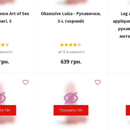
нки Art of Sex
Obsessive Luiza - Рукавички,
Leg 
вгі, S
S-L (чорний)
appliqu
рука
мете
аяності
Є в наяності
рн.
639
грн.
ти 18+
Показати 18+