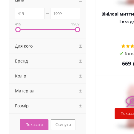
Вінілові митти
Lora до
419
1909
Для кого
Є в н
Бренд
669
г
Колір
Матеріал
Розмір
Показа
Скинути