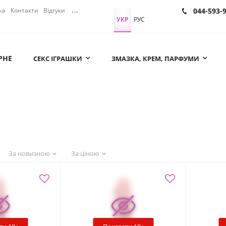
ка
Контакти
Відгуки
...
044-593-
УКР
РУС
РНЕ
СЕКС ІГРАШКИ
ЗМАЗКА, КРЕМ, ПАРФУМИ
За новизною
За ціною