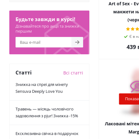
Art of Sex - E
манжети на
Будьте завжди в курсі!
(чор
Дізнавайтеся про акції та знижки
першим
Є в н
439
г
Статті
Всі статті
Знижка на спреї для мінету
Sensuva Deeply Love You
Показа
Травень — місяць чоловічого
задоволення з pjur! Знижка -15%
Лаковані мітенк
Marg
Ексклюзивна свічка в подарунок