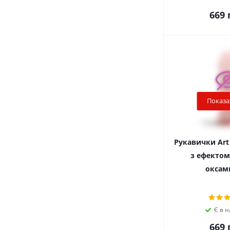
669
г
Показа
Рукавички Art 
з ефектом
оксами
Є в н
669
г