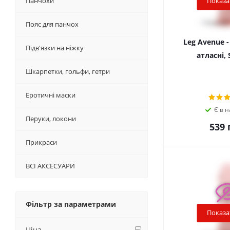
Панчохи
Показа
Пояс для панчох
Leg Avenue 
Підв'‎язки на ніжку
атласні, S
Шкарпетки, гольфи, гетри
Еротичні маски
Є в н
Перуки, локони
539
г
Прикраси
ВСІ АКСЕСУАРИ
Фільтр за параметрами
Показа
Ціна