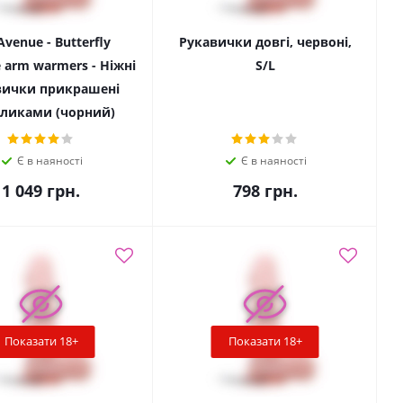
Avenue - Butterfly
Рукавички довгі, червоні,
e arm warmers - Ніжні
S/L
вички прикрашені
ликами (чорний)
Є в наяності
Є в наяності
1 049
грн.
798
грн.
Показати 18+
Показати 18+