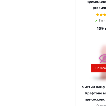
присоскою,
(корич
Є в н
189
г
Показа
Чистий Кайф G
Крафтове м
присоскою, 1
(зеле