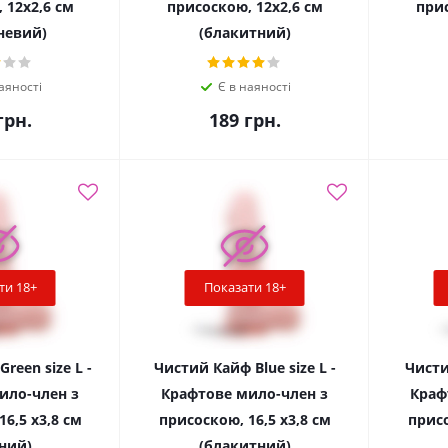
 12х2,6 см
присоскою, 12х2,6 см
прис
невий)
(блакитний)
аяності
Є в наяності
рн.
189
грн.
ти 18+
Показати 18+
reen size L -
Чистий Кайф Blue size L -
Чисти
ило-член з
Крафтове мило-член з
Краф
6,5 х3,8 см
присоскою, 16,5 х3,8 см
присо
ний)
(блакитний)