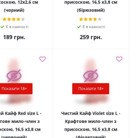
оскою, 12х2,6 см
присоскою, 16,5 х3,8 см
(чорний)
(бірюзовий)
Є в наяності
Є в наяності
189
грн.
259
грн.
Показати 18+
Показати 18+
й Кайф Red size L -
Чистий Кайф Violet size L -
тове мило-член з
Крафтове мило-член з
скою, 16,5 х3,8 см
присоскою, 16,5 х3,8 см
(червоний)
(фіолетовий)