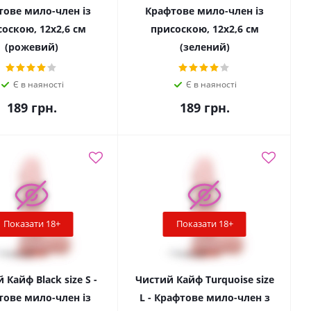
тове мило-член із
Крафтове мило-член із
оскою, 12х2,6 см
присоскою, 12х2,6 см
(рожевий)
(зелений)
Є в наяності
Є в наяності
189
грн.
189
грн.
Показати 18+
Показати 18+
 Кайф Black size S -
Чистий Кайф Turquoise size
тове мило-член із
L - Крафтове мило-член з