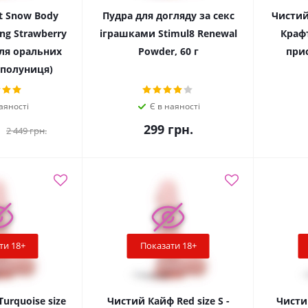
t Snow Body
Пудра для догляду за секс
Чистий 
ng Strawberry
іграшками Stimul8 Renewal
Краф
ля оральних
Powder, 60 г
прис
 (полуниця)
аяності
Є в наяності
299
грн.
2 449
грн.
ти 18+
Показати 18+
urquoise size
Чистий Кайф Red size S -
Чистий