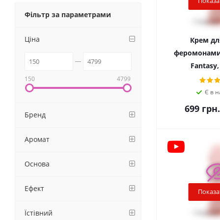
Показа
Фільтр за параметрами
Ціна
Крем для
феромонами 
Fantasy,
150
4799
Є в н
699
грн.
Бренд
Аромат
Основа
Ефект
Показа
Їстівний