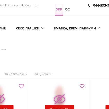
ка
Контакти
Відгуки
...
044-593-
УКР
РУС
РНЕ
СЕКС ІГРАШКИ
ЗМАЗКА, КРЕМ, ПАРФУМИ
тика
За новизною
За ціною