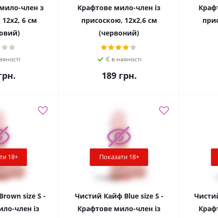
 мило-член з
Крафтове мило-член із
Краф
12х2, 6 см
присоскою, 12х2,6 см
прис
овий)
(червоний)
аяності
Є в наяності
рн.
189
грн.
ти 18+
Показати 18+
rown size S -
Чистий Кайф Blue size S -
Чистий
ло-член із
Крафтове мило-член із
Краф