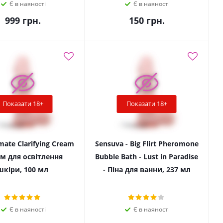
Є в наяності
Є в наяності
999
грн.
150
грн.
Показати 18+
Показати 18+
mate Clarifying Cream
Sensuva - Big Flirt Pheromone
ем для освітлення
Bubble Bath - Lust in Paradise
шкіри, 100 мл
- Піна для ванни, 237 мл
Є в наяності
Є в наяності