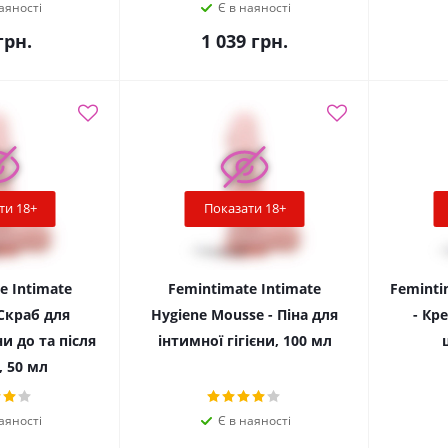
аяності
Є в наяності
рн.
1 039
грн.
ти 18+
Показати 18+
e Intimate
Femintimate Intimate
Feminti
 Скраб для
Hygiene Mousse - Піна для
- Кр
ни до та після
інтимної гігієни, 100 мл
, 50 мл
аяності
Є в наяності