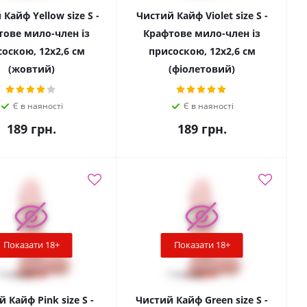
Кайф Yellow size S -
Чистий Кайф Violet size S -
тове мило-член із
Крафтове мило-член із
оскою, 12х2,6 см
присоскою, 12х2,6 см
(жовтий)
(фіолетовий)
Є в наяності
Є в наяності
189
грн.
189
грн.
Показати 18+
Показати 18+
 Кайф Pink size S -
Чистий Кайф Green size S -