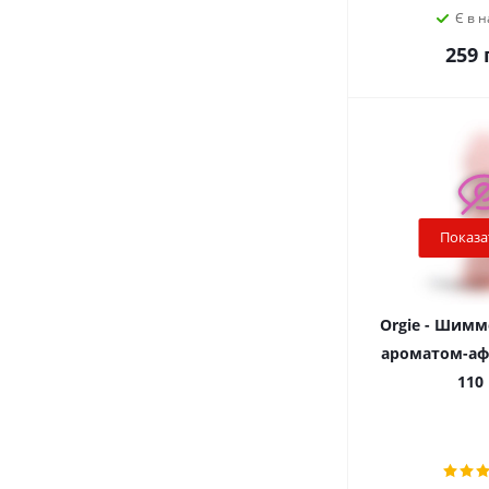
Є в н
259
г
Показа
Orgie - Шимме
ароматом-аф
110