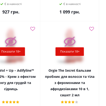
Є в наяності
Є в наяності
927
грн.
1 099
грн.
Показати 18+
Показати 18+
 Vol + Up – Adifyline™
Orgie The Secret бальзам
 2% - Крем з ефектом
пробник для волосся та тіла
нгу для грудей та
з феромонами та
сідниць
афродизіаками 10 в 1,
сашет 2 мл