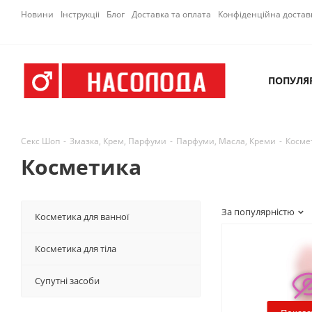
Новини
Інструкціі
Блог
Доставка та оплата
Конфіденційна достав
ПОПУЛЯ
Секс Шоп
-
Змазка, Крем, Парфуми
-
Парфуми, Масла, Креми
-
Косме
Косметика
За популярністю
Косметика для ванної
Косметика для тіла
Супутні засоби