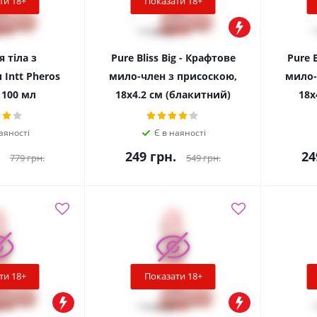
ти 18+
Показати 18+
 тіла з
Pure Bliss Big - Крафтове
Pure B
Intt Pheros
мило-член з присоскою,
мило-
 100 мл
18х4.2 см (блакитний)
18х
аяності
Є в наяності
249
грн.
24
779
грн.
549
грн.
ти 18+
Показати 18+