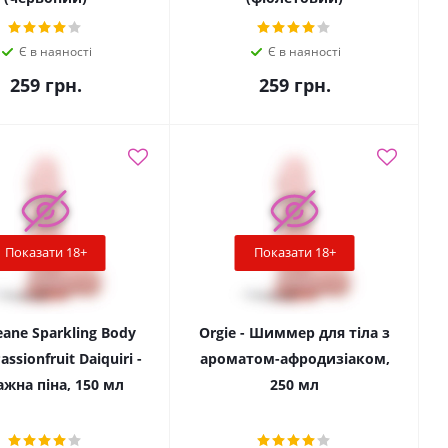
Є в наяності
Є в наяності
259
грн.
259
грн.
Показати 18+
Показати 18+
ane Sparkling Body
Orgie - Шиммер для тіла з
ssionfruit Daiquiri -
ароматом-афродизіаком,
жна піна, 150 мл
250 мл