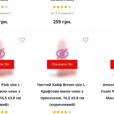
аяності
Є в наяності
рн.
259
грн.
ти 18+
Показати 18+
ink size L -
Чистий Кайф Brown size L -
Amore
ило-член з
Крафтове мило-член з
Foam Pa
6,5 х3,8 см
присоскою, 16,5 х3,8 см
Маса
вий)
(коричневий)