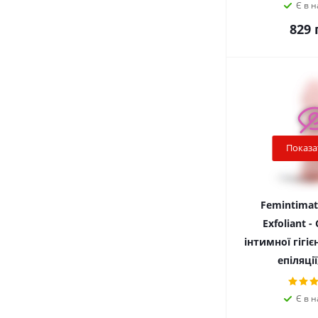
Є в н
829
г
Показа
Femintimat
Exfoliant -
інтимної гігіє
епіляції
Є в н