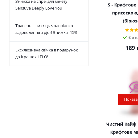
Знижка на спреї для мінету
S - Крафтове
Sensuva Deeply Love You
присоскою, 
(бірюз
Травень — місяць чоловічого
задоволення з pjur! Знижка -15%
Є в н
189
г
Ексклюзивна свічка в подарунок
до іграшок LELO!
Показа
Чистий Кайф B
Крафтове ми