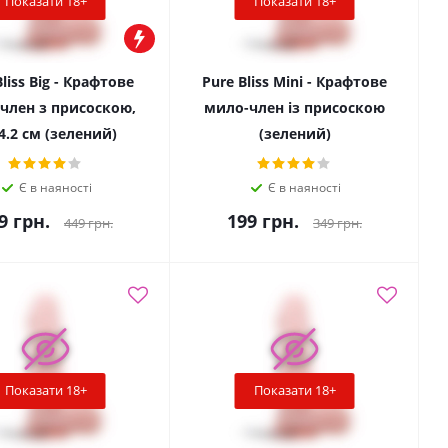
Показати 18+
Показати 18+
liss Big - Крафтове
Pure Bliss Mini - Крафтове
член з присоскою,
мило-член із присоскою
4.2 см (зелений)
(зелений)
Є в наяності
Є в наяності
9
грн.
199
грн.
449
грн.
349
грн.
Показати 18+
Показати 18+