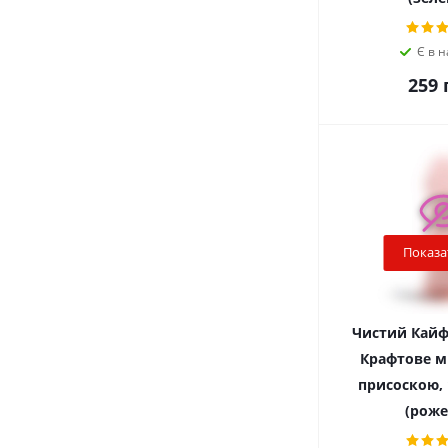
Є в н
259
г
Показа
Чистий Кайф P
Крафтове м
присоскою, 1
(роже