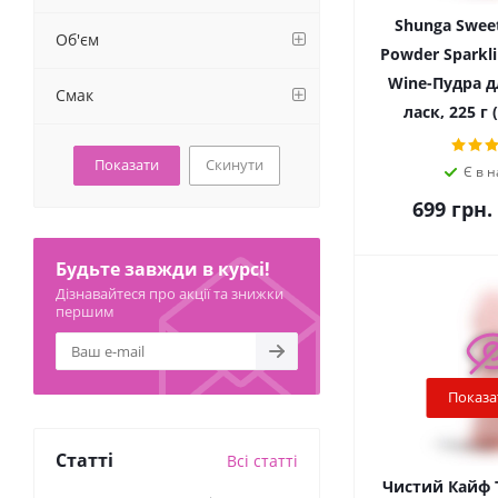
Shunga Swee
Об'єм
Powder Sparkli
Wine-Пудра д
Смак
ласк, 225 г
Скинути
Є в н
699
грн.
Будьте завжди в курсі!
Дізнавайтеся про акції та знижки
першим
Показа
Статті
Всі статті
Чистий Кайф T