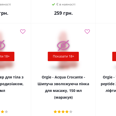
аяності
Є в наяності
рн.
259
грн.
ти 18+
Показати 18+
р для тіла з
Оrgie - Acqua Crocante -
Orgie -
родизіаком,
Шипуча зволожуюча пінка
peptide
 мл
для масажу, 150 мл
ліфти
(маракуя)