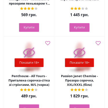
прозорим пеньюаром та
мініатюрними стрінгами,
S/L
569
грн.
1 445
грн.
Купити
Купити
Показати 18+
Показати 18+
Penthouse - All Yours -
Passion Janet Chemise -
Приталена сорочка-сітка
Прозора сорочка,
зі стрінгами, M/L (чорна)
XXL/XXXL (біла)
489
грн.
1 829
грн.