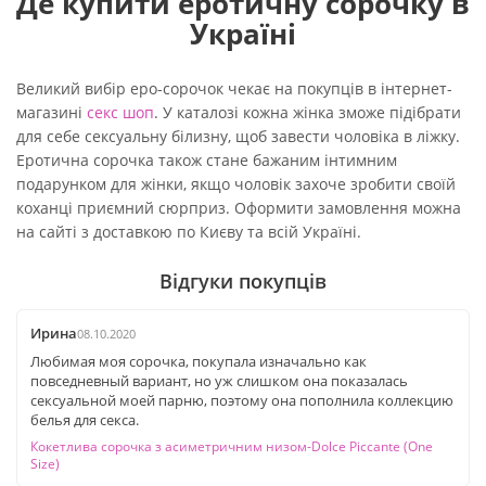
Де купити еротичну сорочку в
Україні
Великий вибір еро-сорочок чекає на покупців в інтернет-
магазині
секс шоп
. У каталозі кожна жінка зможе підібрати
для себе сексуальну білизну, щоб завести чоловіка в ліжку.
Еротична сорочка також стане бажаним інтимним
подарунком для жінки, якщо чоловік захоче зробити своїй
коханці приємний сюрприз. Оформити замовлення можна
на сайті з доставкою по Києву та всій Україні.
Відгуки покупців
Ирина
08.10.2020
Любимая моя сорочка, покупала изначально как
повседневный вариант, но уж слишком она показалась
сексуальной моей парню, поэтому она пополнила коллекцию
белья для секса.
Кокетлива сорочка з асиметричним низом-Dolce Piccante (One
Size)