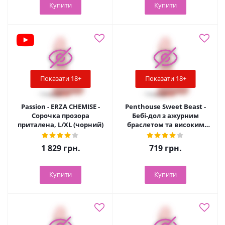
Купити
Купити
Показати 18+
Показати 18+
Passion - ERZA CHEMISE -
Penthouse Sweet Beast -
Сорочка прозора
Бебі-дол з ажурним
приталена, L/XL (чорний)
браслетом та високим
розрізом, M/L
1 829
грн.
719
грн.
Купити
Купити