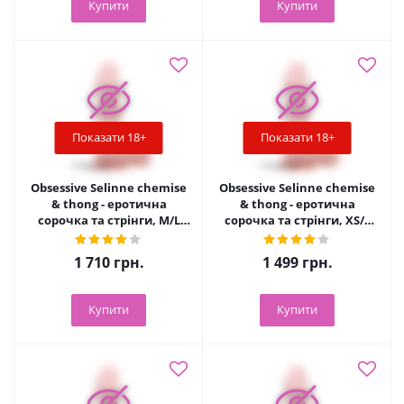
Купити
Купити
Показати 18+
Показати 18+
Obsessive Selinne chemise
Obsessive Selinne chemise
& thong - еротична
& thong - еротична
сорочка та стрінги, M/L
сорочка та стрінги, XS/S
(чорний)
(чорний)
1 710
грн.
1 499
грн.
Купити
Купити