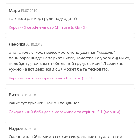
Мари
13.07.2019
на какой размер груди подходит ??
Короткий сексі-пеньюар Chilirose (s білий)
Лено4ка
20.10.2018
оно такое легкое, невесомое! очень удачная "модель"
пеньюара! нигде не торчат нитки, качество на уровне))) имхо,
подойдет девочкам с небольшой грудью. мои 1,5 сели как
нужно:) а вот девочкам с 3+ может быть тесновато.
Коротка напівпрозора сорочка Chilirose (L / XL)
Вита
13.08.2018
какие тут трусики? как он по длине?
Сексуальний беби дол з мереживом та стрінги, S-L (чорний)
Надя
20.07.2018
Очень милый! помимо всяких сексуальных штучек, в нем