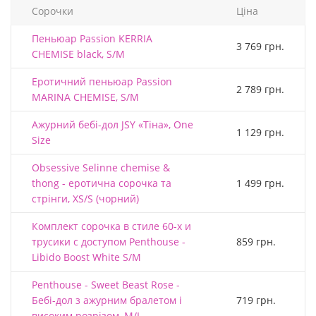
Сорочки
Ціна
Пеньюар Passion KERRIA
3 769 грн.
CHEMISE black, S/M
Еротичний пеньюар Passion
2 789 грн.
MARINA CHEMISE, S/M
Ажурний бебі-дол JSY «Тіна», One
1 129 грн.
Size
Obsessive Selinne chemise &
thong - еротична сорочка та
1 499 грн.
стрінги, XS/S (чорний)
Комплект сорочка в стиле 60-х и
трусики с доступом Penthouse -
859 грн.
Libido Boost White S/M
Penthouse - Sweet Beast Rose -
Бебі-дол з ажурним бралетом і
719 грн.
високим розрізом, M/L