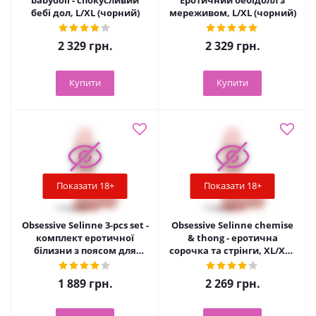
babydoll - спокусливий
Еротичний бебідолл з
бебі дол, L/XL (чорний)
мереживом, L/XL (чорний)
2 329
грн.
2 329
грн.
Купити
Купити
Показати 18+
Показати 18+
Obsessive Selinne 3-pcs set -
Obsessive Selinne chemise
комплект еротичної
& thong - еротична
білизни з поясом для
сорочка та стрінги, XL/XXL
панчіх, XL/XXL (чорний)
(чорний)
1 889
грн.
2 269
грн.