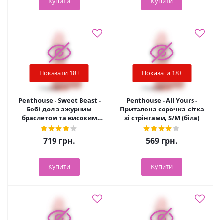
Купити
Купити
Показати 18+
Показати 18+
Penthouse - Sweet Beast -
Penthouse - All Yours -
Бебі-дол з ажурним
Приталена сорочка-сітка
браслетом та високим
зі стрінгами, S/M (біла)
розрізом, S/M (білий)
719
грн.
569
грн.
Купити
Купити