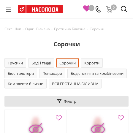
0
Секс Шоп
-
Одяг І Білизна
-
Еротична Білизна
-
Сорочки
Сорочки
Трусики
Боді і тедді
Сорочки
Корсети
Бюстгальтери
Пеньюари
Бодістокінги та комбінезони
Комплекти білизни
ВСЯ ЕРОТИЧНА БІЛИЗНА
Фільтр