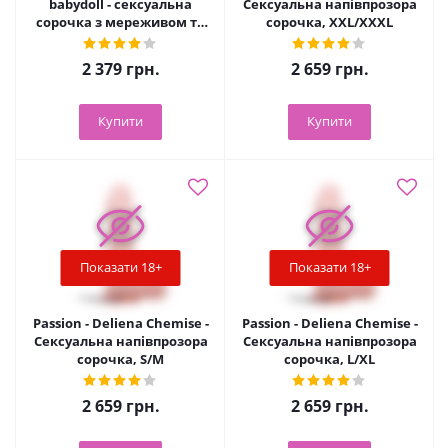
babydoll - сексуальна
Сексуальна напівпрозора
сорочка з мереживом та
сорочка, XXL/XXXL
стрінги, XS/S (чорний)
2 379
грн.
2 659
грн.
Купити
Купити
Показати 18+
Показати 18+
Passion - Deliena Chemise -
Passion - Deliena Chemise -
Сексуальна напівпрозора
Сексуальна напівпрозора
сорочка, S/M
сорочка, L/XL
2 659
грн.
2 659
грн.