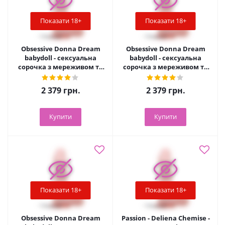
Показати 18+
Показати 18+
Obsessive Donna Dream
Obsessive Donna Dream
babydoll - сексуальна
babydoll - сексуальна
сорочка з мереживом та
сорочка з мереживом та
стрінги, XL/XXL (чорний)
стрінги, M/L (чорний)
2 379
грн.
2 379
грн.
Купити
Купити
Показати 18+
Показати 18+
Obsessive Donna Dream
Passion - Deliena Chemise -