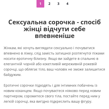
1
2
3
4
Сексуальна сорочка - спосіб
жінці відчути себе
впевненіше
Жінкам, які хочуть виглядати сексуально і почуватися
впевнено в ліжку, слід замість затишної розтягнутої піжами
носити еротичну білизну. Якщо ви зайдете в спальню в
елегантній чорній або кокетливій мереживній рожевій
сорочці, що облягає тіло, ваш чоловік не зможе залишитися
байдужим.
Еротичні сорочки підходять і для інтимних побачень із
новим коханцем. Якщо почуваєтеся ніяково перед новим
партнером, соромитеся свого тіла, постайте перед ним у
легкій сорочці, яка вигідно підкреслить вашу фігуру.