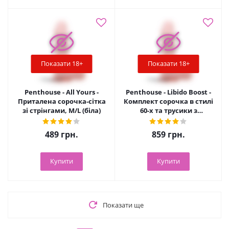
Показати 18+
Показати 18+
Penthouse - All Yours -
Penthouse - Libido Boost -
Приталена сорочка-сітка
Комплект сорочка в стилі
зі стрінгами, M/L (біла)
60-х та трусики з
доступом, M/L (білий)
489
грн.
859
грн.
Купити
Купити
Показати ще