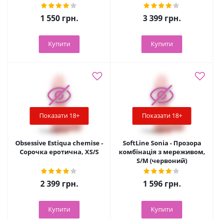
1 550
грн.
3 399
грн.
Купити
Купити
Показати 18+
Показати 18+
Obsessive Estiqua chemise -
SoftLine Sonia - Прозора
Сорочка еротична, XS/S
комбінація з мереживом,
S/M (червоний)
2 399
грн.
1 596
грн.
Купити
Купити