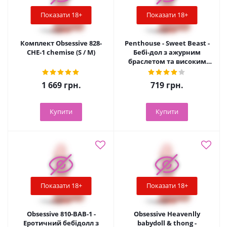
Показати 18+
Показати 18+
Комплект Obsessive 828-
Penthouse - Sweet Beast -
CHE-1 chemise (S / M)
Бебі-дол з ажурним
браслетом та високим
розрізом, L/XL (білий)
1 669
грн.
719
грн.
Купити
Купити
Показати 18+
Показати 18+
Obsessive 810-BAB-1 -
Obsessive Heavenlly
Еротичний бебідолл з
babydoll & thong -