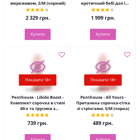
мереживом, S/M (чорний)
еротичний бебі дол і
стрінги, L/2XL (білий)
2 329
грн.
1 999
грн.
Купити
Купити
Показати 18+
Показати 18+
Penthouse - Libido Boost -
Penthouse - All Yours -
Комплект сорочка в стилі
Приталена сорочка-сітка
60-х та трусики з
зі стрінгами, S/M (чорна)
доступом, S/M (чорна)
739
грн.
489
грн.
Купити
Купити