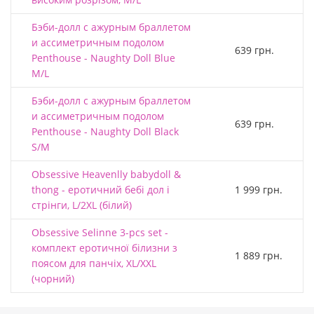
Бэби-долл с ажурным браллетом
и ассиметричным подолом
639 грн.
Penthouse - Naughty Doll Blue
M/L
Бэби-долл с ажурным браллетом
и ассиметричным подолом
639 грн.
Penthouse - Naughty Doll Black
S/M
Obsessive Heavenlly babydoll &
thong - еротичний бебі дол і
1 999 грн.
стрінги, L/2XL (білий)
Obsessive Selinne 3-pcs set -
комплект еротичної білизни з
1 889 грн.
поясом для панчіх, XL/XXL
(чорний)