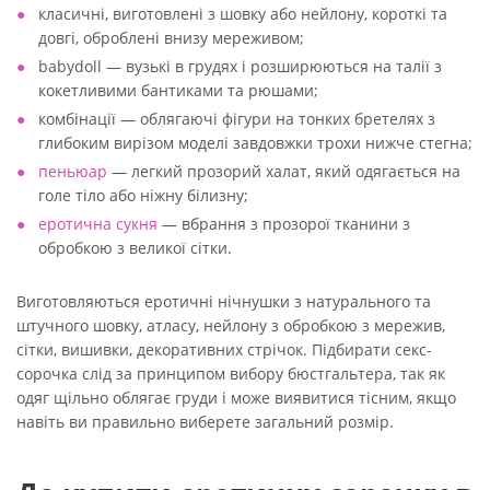
класичні, виготовлені з шовку або нейлону, короткі та
довгі, оброблені внизу мереживом;
babydoll — вузькі в грудях і розширюються на талії з
кокетливими бантиками та рюшами;
комбінації — облягаючі фігури на тонких бретелях з
глибоким вирізом моделі завдовжки трохи нижче стегна;
пеньюар
— легкий прозорий халат, який одягається на
голе тіло або ніжну білизну;
еротична сукня
— вбрання з прозорої тканини з
обробкою з великої сітки.
Виготовляються еротичні нічнушки з натурального та
штучного шовку, атласу, нейлону з обробкою з мережив,
сітки, вишивки, декоративних стрічок. Підбирати секс-
сорочка слід за принципом вибору бюстгальтера, так як
одяг щільно облягає груди і може виявитися тісним, якщо
навіть ви правильно виберете загальний розмір.