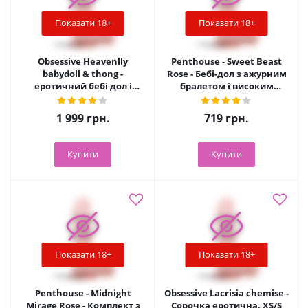
Показати 18+
Показати 18+
Obsessive Heavenlly
Penthouse - Sweet Beast
babydoll & thong -
Rose - Бебі-дол з ажурним
еротичний бебі дол і
бралетом і високим
стрінги, XS/S (білий)
розрізом, M/L
1 999
грн.
719
грн.
Купити
Купити
Показати 18+
Показати 18+
Penthouse - Midnight
Obsessive Lacrisia chemise -
Mirage Rose - Комплект з
Сорочка еротична, XS/S