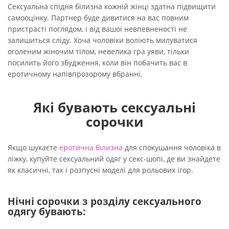
Сексуальна спідня білизна кожній жінці здатна підвищити
самооцінку. Партнер буде дивитися на вас повним
пристрасті поглядом, і від вашої невпевненості не
залишиться сліду. Хоча чоловіки воліють милуватися
оголеним жіночим тілом, невелика гра уяви, тільки
посилить його збудження, коли він побачить вас в
еротичному напівпрозорому вбранні.
Які бувають сексуальні
сорочки
Якщо шукаєте
еротична білизна
для спокушання чоловіка в
ліжку, купуйте сексуальний одяг у секс-шопі, де ви знайдете
як класичні, так і розпусні моделі для рольових ігор.
Нічні сорочки з розділу сексуального
одягу бувають: