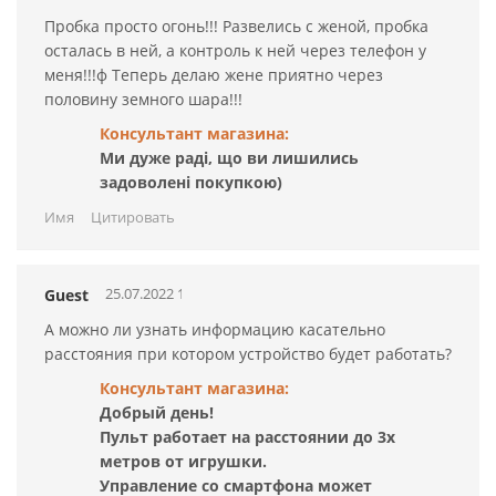
индикатор низкого заряда напомнит вам о том, что
Пробка просто огонь!!! Развелись с женой, пробка
игрушке пора подзарядиться. В этой пробке есть все что
осталась в ней, а контроль к ней через телефон у
нужно для получения неземного наслаждения с
меня!!!ф Теперь делаю жене приятно через
максимальным комфортом. Стоит только попробовать
половину земного шара!!!
новинку и вам уже никогда не захочется с ней
Консультант магазина:
расставаться.
Ми дуже раді, що ви лишились
задоволені покупкою)
Общая длина - 8,8 см
Рабочая длина - 7,5 см
Имя
Цитировать
Диаметр - 3,1-2,4 см
Основание - 6,8-3,2 см
25.07.2022 12:26:43
Guest
Аккумуляторная зарядка с USB (в комплекте)
Объем лубриканта - 50 мл
А можно ли узнать информацию касательно
расстояния при котором устройство будет работать?
Инструкцию “Как пользоваться анальной пробкой”
Консультант магазина:
смотрите
здесь
Добрый день!
Пульт работает на расстоянии до 3х
метров от игрушки.
Управление со смартфона может