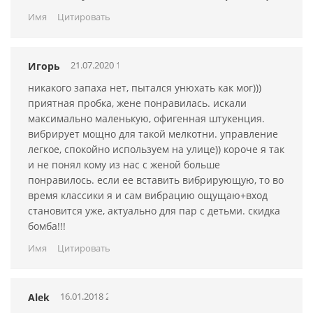
Имя
Цитировать
21.07.2020 19:25:45
Игорь
никакого запаха нет, пытался унюхать как мог)))
приятная пробка, жене понравилась. искали
максимально маленькую, офигенная штукенция.
вибрирует мощно для такой мелкотни. управление
легкое, спокойно используем на улице)) короче я так
и не понял кому из нас с женой больше
понравилось. если ее вставить вибрирующую, то во
время классики я и сам вибрацию ощущаю+вход
становится уже, актуально для пар с детьми. скидка
бомба!!!
Имя
Цитировать
16.01.2018 22:59:01
Alek