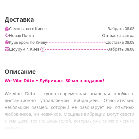
Доставка
Самовывоз в Киеве
Забрать
08.08
Новая Почта
Отправка
завтра
Курьером по Киеву
Доставка
08.08
Шоурум г. Киев
Забрать
08.08
?
Описание
We-Vibe Ditto
+ Лубрикант 50 мл в подарок!
We-Vibe Ditto - супер-современная анальная пробка с
дистанционно управляемой вибрацией. Относительно
небольшой размер, который не разочарует ни опытных
любовников, ни новичков. Мощные вибрации могут свести
с ума даже тех пользователей, которых уже сложно чем-то
удивить.